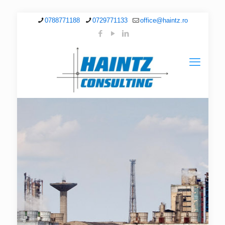
0788771188
0729771133
office@haintz.ro