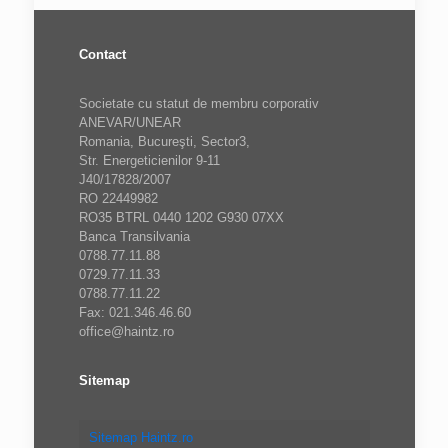
Contact
Societate cu statut de membru corporativ
ANEVAR/UNEAR
Romania, Bucureşti, Sector3,
Str. Energeticienilor 9-11
J40/17828/2007
RO 22449982
RO35 BTRL 0440 1202 G930 07XX
Banca Transilvania
0788.77.11.88
0729.77.11.33
0788.77.11.22
Fax: 021.346.46.60
office@haintz.ro
Sitemap
Sitemap Haintz.ro