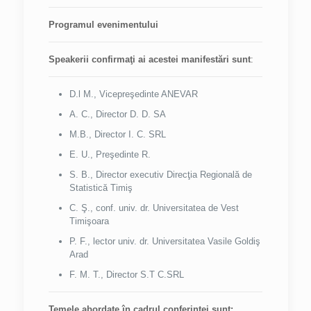
Programul evenimentului
Speakerii
confirmaţi
ai acestei manifestări sunt
:
D.l M., Vicepreşedinte ANEVAR
A. C., Director D. D. SA
M.B., Director I. C. SRL
E. U., Preşedinte R.
S. B., Director executiv Direcţia Regională de
Statistică Timiş
C. Ş., conf. univ. dr. Universitatea de Vest
Timişoara
P. F., lector univ. dr. Universitatea Vasile Goldiş
Arad
F. M. T., Director S.T C.SRL
Temele abordate în cadrul conferinţei sunt: