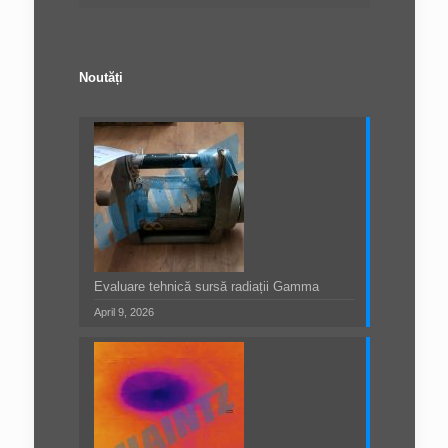
Noutăți
Evaluare tehnică sursă radiații Gamma
April 9, 2026