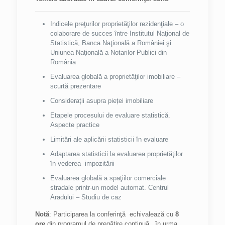
Indicele preţurilor proprietăţilor rezidenţiale – o
colaborare de succes între Institutul Naţional de
Statistică, Banca Naţională a României şi
Uniunea Naţională a Notarilor Publici din
România
Evaluarea globală a proprietăţilor imobiliare –
scurtă prezentare
Considerații asupra pieței imobiliare
Etapele procesului de evaluare statistică.
Aspecte practice
Limitări ale aplicării statisticii în evaluare
Adaptarea statisticii la evaluarea proprietăţilor
în vederea impozitării
Evaluarea globală a spaţiilor comerciale
stradale printr-un model automat. Centrul
Aradului – Studiu de caz
Notă
: Participarea la conferinţă echivalează cu
8
ore
din programul de pregătire continuă, în urma