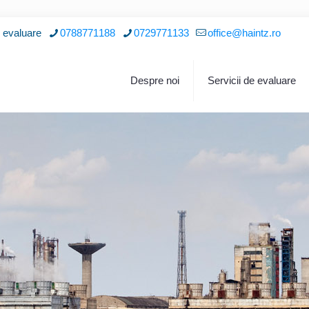
i evaluare
0788771188
0729771133
office@haintz.ro
Despre noi
Servicii de evaluare