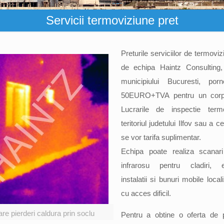
Servicii termoviziune pret
Preturile serviciilor de termovi
de echipa Haintz Consulting, 
municipiului Bucuresti, po
50EURO+TVA pentru un corp 
Lucrarile de inspectie term
teritoriul judetului Ilfov sau a c
se vor tarifa suplimentar.
Echipa poate realiza scanari
infrarosu pentru cladiri, e
instalatii si bunuri mobile loca
cu acces dificil.
re pierderi caldura prin soclu
Pentru a obtine o oferta de 