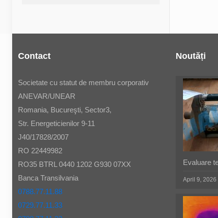
Contact
Noutăți
Societate cu statut de membru corporativ
ANEVAR/UNEAR
Romania, Bucureşti, Sector3,
Str. Energeticienilor 9-11
J40/17828/2007
RO 22449982
Evaluare t
RO35 BTRL 0440 1202 G930 07XX
Banca Transilvania
April 9, 2026
0788.77.11.88
0729.77.11.33