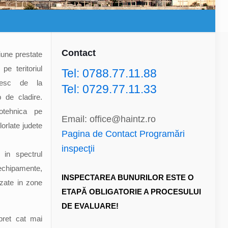
Contact
ziune prestate
pe teritoriul
Tel: 0788.77.11.88
rnesc de la
Tel: 0729.77.11.33
de cladire.
otehnica pe
Email: office@haintz.ro
elorlate judete
Pagina de Contact Programări
inspecţii
 in spectrul
chipamente,
INSPECTAREA BUNURILOR ESTE O
lizate in zone
ETAPĂ OBLIGATORIE A PROCESULUI
DE EVALUARE!
pret cat mai