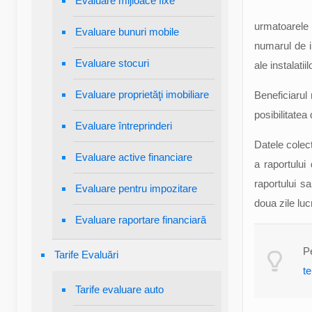
Evaluare mijloace fixe
urmatoarele d
Evaluare bunuri mobile
numarul de in
Evaluare stocuri
ale instalatiil
Evaluare proprietăţi imobiliare
Beneficiarul 
posibilitatea
Evaluare întreprinderi
Datele colect
Evaluare active financiare
a raportului
raportului s
Evaluare pentru impozitare
doua zile luc
Evaluare raportare financiară
P
Tarife Evaluări
t
Tarife evaluare auto