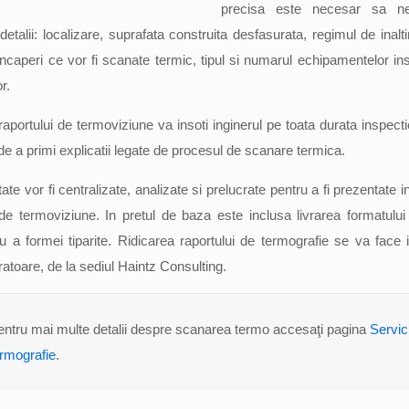
precisa este necesar sa ne 
etalii: localizare, suprafata construita desfasurata, regimul de inalti
caperi ce vor fi scanate termic, tipul si numarul echipamentelor inst
or.
raportului de termoviziune va insoti inginerul pe toata durata inspect
 de a primi explicatii legate de procesul de scanare termica.
ate vor fi centralizate, analizate si prelucrate pentru a fi prezentate i
 de termoviziune. In pretul de baza este inclusa livrarea formatului 
au a formei tiparite. Ridicarea raportului de termografie se va face
ratoare, de la sediul Haintz Consulting.
entru mai multe detalii despre scanarea termo accesaţi pagina
Servici
ermografie
.