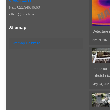
0788.77.11.22
Fax: 021.346.46.60
office@haintz.ro
Sitemap
Detectare in
April 9, 2026
Sitemap Haintz.ro
Impozitare 
hidrotehnic
May 24, 202