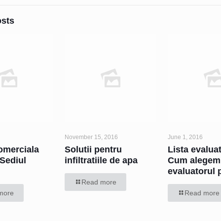
osts
November 15, 2016
June 1, 2016
omerciala
Solutii pentru
Lista evaluat
Sediul
infiltratiile de apa
Cum alegem
evaluatorul p
Read more
more
Read more