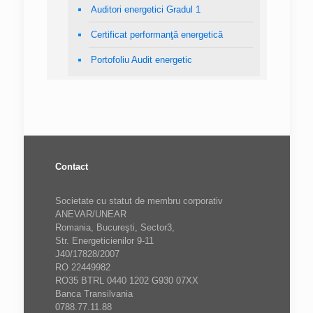
Auditori energetici Gradul 1
Certificat performanţă energetică
Portofoliu Audit energetic
Contact
Societate cu statut de membru corporativ
ANEVAR/UNEAR
Romania, Bucureşti, Sector3,
Str. Energeticienilor 9-11
J40/17828/2007
RO 22449982
RO35 BTRL 0440 1202 G930 07XX
Banca Transilvania
0788.77.11.88