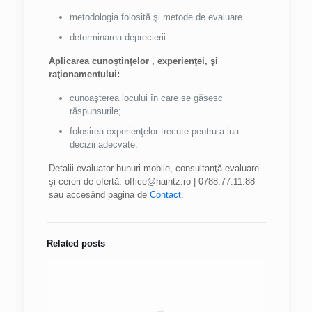
metodologia folosită şi metode de evaluare
determinarea deprecierii.
Aplicarea cunoştinţelor , experienţei, şi
raţionamentului:
cunoaşterea locului în care se găsesc
răspunsurile;
folosirea experienţelor trecute pentru a lua
decizii adecvate.
Detalii evaluator bunuri mobile, consultanţă evaluare
şi cereri de ofertă: office@haintz.ro | 0788.77.11.88
sau accesând pagina de
Contact
.
Related posts