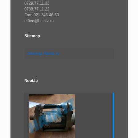
0729.77.11.33
0788.77.11.22
Fax: 021.346.46.60
office@haintz.ro
Sitemap
Sitemap Haintz.ro
Noutăți