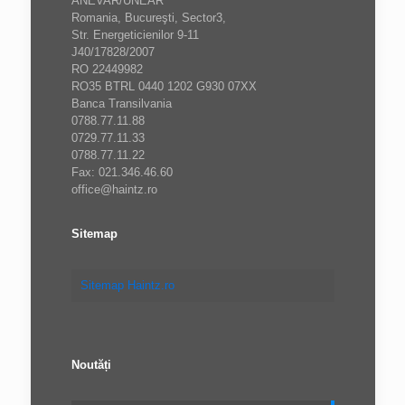
ANEVAR/UNEAR
Romania, Bucureşti, Sector3,
Str. Energeticienilor 9-11
J40/17828/2007
RO 22449982
RO35 BTRL 0440 1202 G930 07XX
Banca Transilvania
0788.77.11.88
0729.77.11.33
0788.77.11.22
Fax: 021.346.46.60
office@haintz.ro
Sitemap
Sitemap Haintz.ro
Noutăți