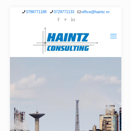
0788771188
0729771133
office@haintz.ro