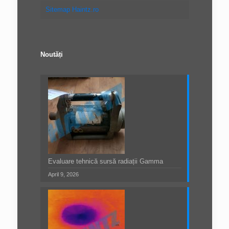
Sitemap Haintz.ro
Noutăți
Evaluare tehnică sursă radiații Gamma
April 9, 2026