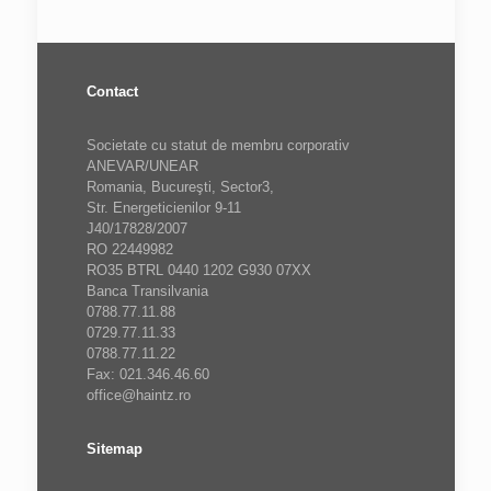
Contact
Societate cu statut de membru corporativ
ANEVAR/UNEAR
Romania, Bucureşti, Sector3,
Str. Energeticienilor 9-11
J40/17828/2007
RO 22449982
RO35 BTRL 0440 1202 G930 07XX
Banca Transilvania
0788.77.11.88
0729.77.11.33
0788.77.11.22
Fax: 021.346.46.60
office@haintz.ro
Sitemap