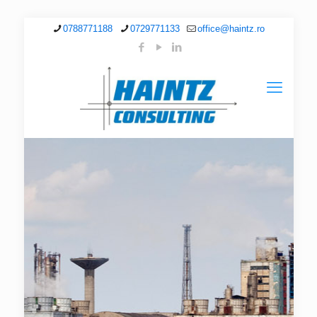
0788771188
0729771133
office@haintz.ro