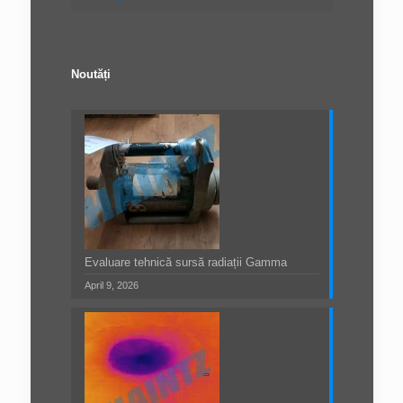
Noutăți
Evaluare tehnică sursă radiații Gamma
April 9, 2026