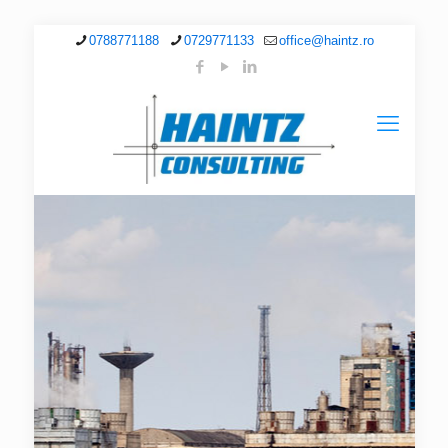
0788771188
0729771133
office@haintz.ro