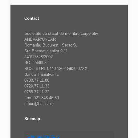
Contact
Societate cu statut de membru corporativ
ANEVAR/UNEAR
Romania, Bucureşti, Sector3,
Str. Energeticienilor 9-11
J40/17828/2007
RO 22449982
RO35 BTRL 0440 1202 G930 07XX
Banca Transilvania
0788.77.11.88
0729.77.11.33
0788.77.11.22
Fax: 021.346.46.60
office@haintz.ro
Sitemap
Sitemap Haintz.ro