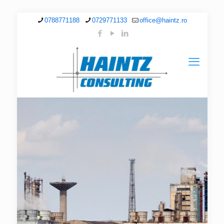
0788771188
0729771133
office@haintz.ro