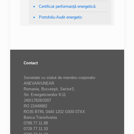
Certificat performanţă energetică
Portofoliu Audit energetic
Contact
Societate cu statut de membru corporativ
ANEVAR/UNEAR
Romania, Bucureşti, Sector3,
Str. Energeticienilor 9-11
J40/17828/2007
RO 22449982
RO35 BTRL 0440 1202 G930 07XX
Banca Transilvania
0788.77.11.88
0729.77.11.33