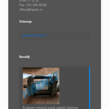
0788.77.11.22
Fax: 021.346.46.60
office@haintz.ro
Sitemap
Sitemap Haintz.ro
Noutăți
Evaluare tehnică sursă radiații Gamma