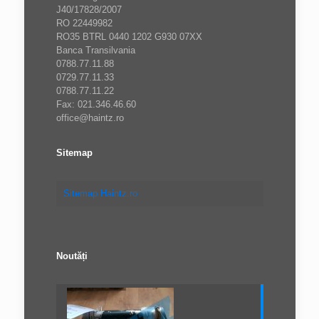
J40/17828/2007
RO 22449982
RO35 BTRL 0440 1202 G930 07XX
Banca Transilvania
0788.77.11.88
0729.77.11.33
0788.77.11.22
Fax: 021.346.46.60
office@haintz.ro
Sitemap
Sitemap Haintz.ro
Noutăți