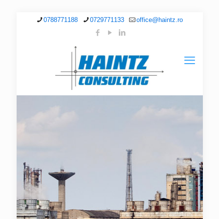
0788771188
0729771133
office@haintz.ro