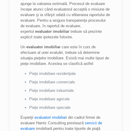
ajunge la valoarea estimată. Procesul de evaluare
începe atunci când evaluatorul acceptă o misiune de
evaluare şi ia sfârşit odată cu eliberarea raportului de
evaluare. Pentru a asigura transparenţa procesului
de evaluare, în raportul de evaluare,
expertul
evaluator imobiliar
trebuie să prezinte
explicit toate ipotezele folosite.
Un
evaluator imobiliar
care este în curs de
efectuare al unei evaluări, trebuie să determine
situaţia pieţelor imobiliare. Există mai multe tipuri de
pieţe imobiliare. Acestea se clasifică astfel:
Pieţe imobiliare rezidenţiale
Pieţe imobiliare comerciale
Pieţe imobiliare industriale
Pieţe imobiliare agricole
Pieţe imobiliare speciale
Experţii
evaluatori imobiliar
i din cadrul firmei de
evaluare Haintz Consulting prestează
servicii de
evaluare
imobiliară pentru toate tipurile de piaţă