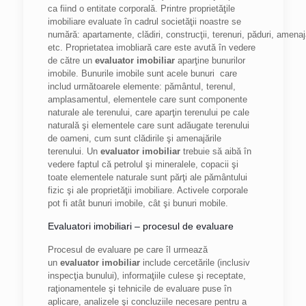
ca fiind o entitate corporală. Printre proprietăţile
imobiliare evaluate în cadrul societăţii noastre se
numără: apartamente, clădiri, construcţii, terenuri, păduri, amen
etc. Proprietatea imobliară care este avută în vedere
de către un
evaluator imobiliar
aparţine bunurilor
imobile. Bunurile imobile sunt acele bunuri care
includ următoarele elemente: pământul, terenul,
amplasamentul, elementele care sunt componente
naturale ale terenului, care aparţin terenului pe cale
naturală şi elementele care sunt adăugate terenului
de oameni, cum sunt clădirile şi amenajările
terenului. Un
evaluator imobiliar
trebuie să aibă în
vedere faptul că petrolul şi mineralele, copacii şi
toate elementele naturale sunt părţi ale pământului
fizic şi ale proprietăţii imobiliare. Activele corporale
pot fi atât bunuri imobile, cât şi bunuri mobile.
Evaluatori imobiliari – procesul de evaluare
Procesul de evaluare pe care îl urmează
un
evaluator imobiliar
include cercetările (inclusiv
inspecţia bunului), informaţiile culese şi receptate,
raţionamentele şi tehnicile de evaluare puse în
aplicare, analizele şi concluziile necesare pentru a