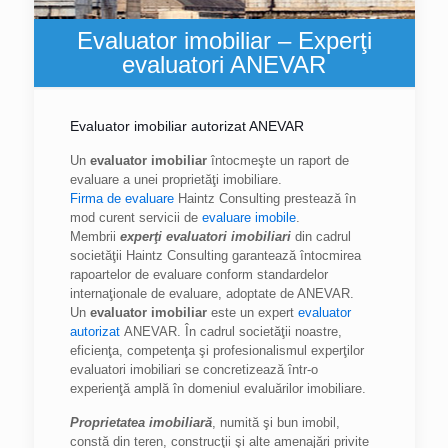
Evaluator imobiliar – Experţi
evaluatori ANEVAR
Evaluator imobiliar autorizat ANEVAR
Un
evaluator imobiliar
întocmeşte un raport de
evaluare a unei proprietăţi imobiliare.
Firma de evaluare
Haintz Consulting prestează în
mod curent servicii de
evaluare imobile
.
Membrii
experţi evaluatori imobiliari
din cadrul
societăţii Haintz Consulting garantează întocmirea
rapoartelor de evaluare conform standardelor
internaţionale de evaluare, adoptate de ANEVAR.
Un
evaluator imobiliar
este un expert
evaluator
autorizat
ANEVAR. În cadrul societăţii noastre,
eficienţa, competenţa şi profesionalismul experţilor
evaluatori imobiliari se concretizează într-o
experienţă amplă în domeniul evaluărilor imobiliare.
Proprietatea imobiliară
, numită şi bun imobil,
constă din teren, construcţii şi alte amenajări privite