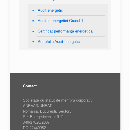
Audit energetic
Auditori energetici Gradul 1
Certificat performanţă energetică
Portofoliu Audit energetic
Contact
Societate cu statut de membru corporativ
ANEVAR/UNEAR
Romania, Bucureşti, Sector3,
Str. Energeticienilor 9-11
J40/17828/2007
RO 22449982