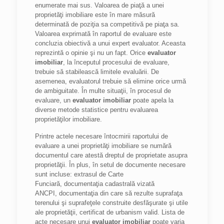
enumerate mai sus. Valoarea de piaţă a unei
proprietăţi imobiliare este în mare măsură
determinată de poziţia sa competitivă pe piaţa sa.
Valoarea exprimată în raportul de evaluare este
concluzia obiectivă a unui expert evaluator. Aceasta
reprezintă o opinie şi nu un fapt. Orice
evaluator
imobiliar
, la începutul procesului de evaluare,
trebuie să stabilească limitele evaluării. De
asemenea, evaluatorul trebuie să elimine orice urmă
de ambiguitate. În multe situaţii, în procesul de
evaluare, un
evaluator imobiliar
poate apela la
diverse metode statistice pentru evaluarea
proprietăţilor imobiliare.
Printre actele necesare întocmirii raportului de
evaluare a unei proprietăţi imobiliare se numără
documentul care atestă dreptul de proprietate asupra
proprietăţii. În plus, în setul de documente necesare
sunt incluse: extrasul de Carte
Funciară, documentaţia cadastrală vizată
ANCPI, documentaţia din care să rezulte suprafaţa
terenului şi suprafeţele construite desfăşurate şi utile
ale proprietăţii, certificat de urbanism valid. Lista de
acte necesare unui
evaluator imobiliar
poate varia