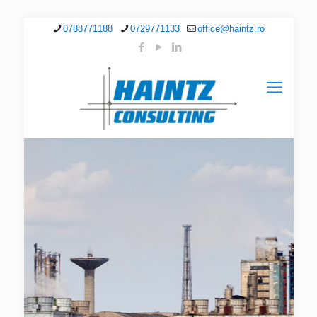
0788771188
0729771133
office@haintz.ro