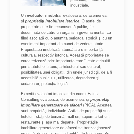
industriale.
Un
evaluator imobiliar
evaluează, de asemenea,
şi
proprietăţi imobiliare istorice
. O astfel de
proprietate este fie recunoscută public, fie
desemnată de către un organism guvernamental, ca
fiind asociată cu o anumită perioadă istorică şi cu un
eveniment important din punct de vedere istoric.
Proprietatea imobiliară istorică are o importanţă
culturală, respectiv istorică. Această proprietate se
caracterizează prin: importanţa care îi este atribuită
prin statutul ei istoric, arhitectural sau cultural,
posibilitatea unei obligaţii, din unele jurisdicţii, de a fi
accesibilă publicului, utilizarea, degradarea şi
cedarea ei, protecţia legală.
Experţii evaluatori imobiliari din cadrul Haintz
Consulting evaluează, de asemenea, şi
proprietăţi
imobiliare generatoare de afaceri
(PIGA). Acestea
sunt proprietăţi individuale. Astfel de proprietăţi sunt:
hoteluri, staţii de benzină, mall-uri, supermarket-uri,
restaurante şi aşa mai departe. Proprietăţile
imobiliare generatoare de afaceri se tranzacţionează
pe piaţă, de obicei, ca fiind entităţi în funcţiune. Pe