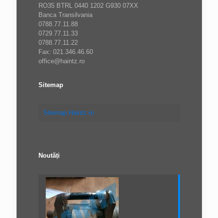
RO35 BTRL 0440 1202 G930 07XX
Banca Transilvania
0788.77.11.88
0729.77.11.33
0788.77.11.22
Fax: 021.346.46.60
office@haintz.ro
Sitemap
Sitemap Haintz.ro
Noutăți