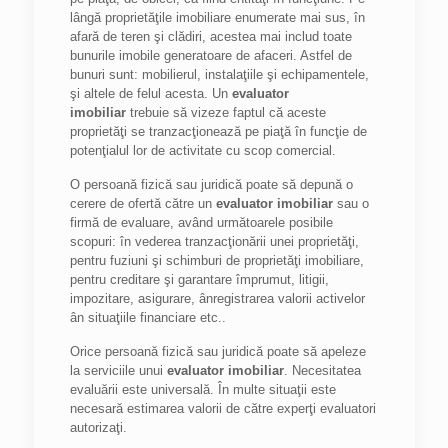
lângă proprietăţile imobiliare enumerate mai sus, în
afară de teren şi clădiri, acestea mai includ toate
bunurile imobile generatoare de afaceri. Astfel de
bunuri sunt: mobilierul, instalaţiile şi echipamentele,
şi altele de felul acesta. Un
evaluator
imobiliar
trebuie să vizeze faptul că aceste
proprietăţi se tranzacţionează pe piaţă în funcţie de
potenţialul lor de activitate cu scop comercial.
O persoană fizică sau juridică poate să depună o
cerere de ofertă către un
evaluator imobiliar
sau o
firmă de evaluare, având următoarele posibile
scopuri: în vederea tranzacţionării unei proprietăţi,
pentru fuziuni şi schimburi de proprietăţi imobiliare,
pentru creditare şi garantare împrumut, litigii,
impozitare, asigurare, ânregistrarea valorii activelor
ân situaţiile financiare etc..
Orice persoană fizică sau juridică poate să apeleze
la serviciile unui
evaluator imobiliar
. Necesitatea
evaluării este universală. În multe situaţii este
necesară estimarea valorii de către experţi evaluatori
autorizaţi.