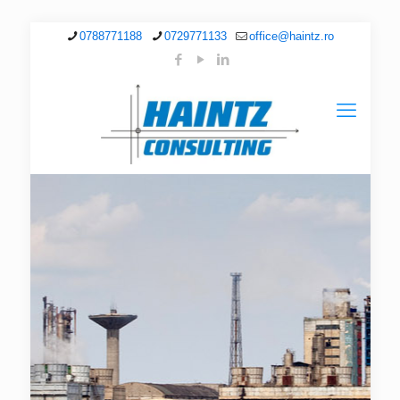
0788771188
0729771133
office@haintz.ro