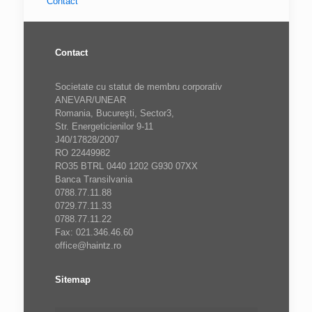
Contact
Contact
Societate cu statut de membru corporativ
ANEVAR/UNEAR
Romania, Bucureşti, Sector3,
Str. Energeticienilor 9-11
J40/17828/2007
RO 22449982
RO35 BTRL 0440 1202 G930 07XX
Banca Transilvania
0788.77.11.88
0729.77.11.33
0788.77.11.22
Fax: 021.346.46.60
office@haintz.ro
Sitemap