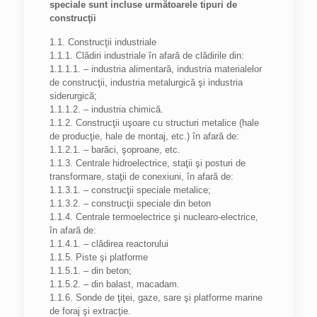
speciale sunt incluse următoarele tipuri de
construcţii
1.1. Construcţii industriale
1.1.1. Clădiri industriale în afară de clădirile din:
1.1.1.1. – industria alimentară, industria materialelor
de construcţii, industria metalurgică şi industria
siderurgică;
1.1.1.2. – industria chimică.
1.1.2. Construcţii uşoare cu structuri metalice (hale
de producţie, hale de montaj, etc.) în afară de:
1.1.2.1. – barăci, şoproane, etc.
1.1.3. Centrale hidroelectrice, staţii şi posturi de
transformare, staţii de conexiuni, în afară de:
1.1.3.1. – construcţii speciale metalice;
1.1.3.2. – construcţii speciale din beton
1.1.4. Centrale termoelectrice şi nuclearo-electrice,
în afară de:
1.1.4.1. – clădirea reactorului
1.1.5. Piste şi platforme
1.1.5.1. – din beton;
1.1.5.2. – din balast, macadam.
1.1.6. Sonde de ţiţei, gaze, sare şi platforme marine
de foraj şi extracţie.