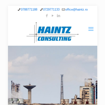
0788771188
0729771133
office@haintz.ro