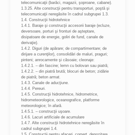
telecomunicaţii (barăci, magazii, şoproane, cabane).
1.3.25. Alte construcţii pentru transporturi, poştă şi
telecomunicaţii neregăsite în cadrul subgrupei 1.3.
1.4. Construcţii hidrotehnice
1.4.1. Baraje şi construcţii accesorii baraje (ecluze,
deversoare, porturi şi fronturi de aşteptare,
disipatoare de energie, goliri de fund, canale de
derivaţie).
1.4.2. Diguri (de apărare; de compartimentare; de
dirijare a curenţilor), consolidări de maluri, praguri;
pinteni; anrocamente şi căsoaie; cleonaje:
1.4.2.1. – din fascine; lemn cu bolovan sau piatră;
1.4.2.2. – din piatră brută; blocuri de beton; zidărie
de piatră; beton armat.
1.4.3. Canale de aducţiune.
1.4.4. Pereuri.
1.4.5. Construcţii hidrotehnice, hidrometrice,
hidrometeorologice, oceanografice, platforme
meteorologice; în afară.
1.4.5.1. – construcţii uşoare.
1.4.6. Lacuri artificiale de acumulare
1.4.7. Alte construcţii hidrotehnice neregăsite în
cadrul subgrupei 1.4.
1.5. Construcţii pentru afaceri, comerţ, depozitare.