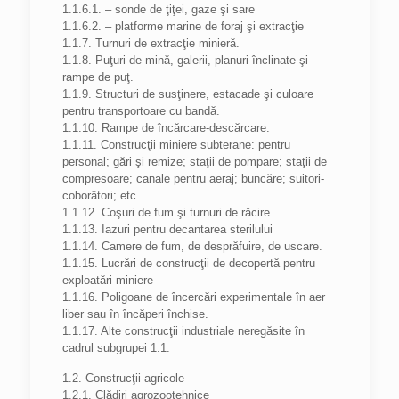
1.1.6.1. – sonde de ţiţei, gaze şi sare
1.1.6.2. – platforme marine de foraj şi extracţie
1.1.7. Turnuri de extracţie minieră.
1.1.8. Puţuri de mină, galerii, planuri înclinate şi
rampe de puţ.
1.1.9. Structuri de susţinere, estacade şi culoare
pentru transportoare cu bandă.
1.1.10. Rampe de încărcare-descărcare.
1.1.11. Construcţii miniere subterane: pentru
personal; gări şi remize; staţii de pompare; staţii de
compresoare; canale pentru aeraj; buncăre; suitori-
coborâtori; etc.
1.1.12. Coşuri de fum şi turnuri de răcire
1.1.13. Iazuri pentru decantarea sterilului
1.1.14. Camere de fum, de desprăfuire, de uscare.
1.1.15. Lucrări de construcţii de decopertă pentru
exploatări miniere
1.1.16. Poligoane de încercări experimentale în aer
liber sau în încăperi închise.
1.1.17. Alte construcţii industriale neregăsite în
cadrul subgrupei 1.1.
1.2. Construcţii agricole
1.2.1. Clădiri agrozootehnice