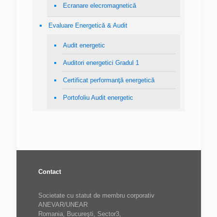
Ecranare elecromagnetică
Evaluare Energetică & Audit
Audit energetic
Auditori energetici Gradul 1
Certificat performanţă energetică
Portofoliu Audit energetic
Contact
Societate cu statut de membru corporativ
ANEVAR/UNEAR
Romania, Bucureşti, Sector3,