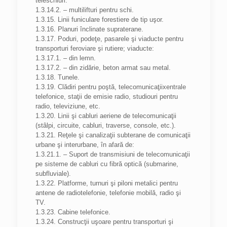
teleschiuri.
1.3.14.2. – multilifturi pentru schi.
1.3.15. Linii funiculare forestiere de tip uşor.
1.3.16. Planuri înclinate supraterane.
1.3.17. Poduri, podeţe, pasarele şi viaducte pentru
transporturi feroviare şi rutiere; viaducte:
1.3.17.1. – din lemn.
1.3.17.2. – din zidărie, beton armat sau metal.
1.3.18. Tunele.
1.3.19. Clădiri pentru poştă, telecomunicaţiixentrale
telefonice, staţii de emisie radio, studiouri pentru
radio, televiziune, etc.
1.3.20. Linii şi cabluri aeriene de telecomunicaţii
(stâlpi, circuite, cabluri, traverse, console, etc.).
1.3.21. Reţele şi canalizaţii subterane de comunicaţii
urbane şi interurbane, în afară de:
1.3.21.1. – Suport de transmisiuni de telecomunicaţii
pe sisteme de cabluri cu fibră optică (submarine,
subfluviale).
1.3.22. Platforme, turnuri şi piloni metalici pentru
antene de radiotelefonie, telefonie mobilă, radio şi
TV.
1.3.23. Cabine telefonice.
1.3.24. Construcţii uşoare pentru transporturi şi