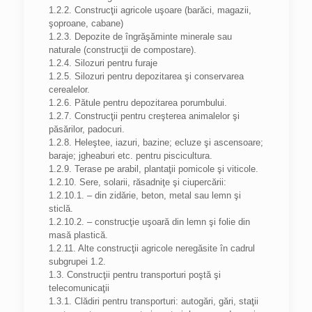
1.2.2. Construcţii agricole uşoare (barăci, magazii,
şoproane, cabane)
1.2.3. Depozite de îngrăşăminte minerale sau
naturale (construcţii de compostare).
1.2.4. Silozuri pentru furaje
1.2.5. Silozuri pentru depozitarea şi conservarea
cerealelor.
1.2.6. Pătule pentru depozitarea porumbului.
1.2.7. Construcţii pentru creşterea animalelor şi
păsărilor, padocuri.
1.2.8. Heleştee, iazuri, bazine; ecluze şi ascensoare;
baraje; jgheaburi etc. pentru piscicultura.
1.2.9. Terase pe arabil, plantaţii pomicole şi viticole.
1.2.10. Sere, solarii, răsadniţe şi ciupercării:
1.2.10.1. – din zidărie, beton, metal sau lemn şi
sticlă.
1.2.10.2. – construcţie uşoară din lemn şi folie din
masă plastică.
1.2.11. Alte construcţii agricole neregăsite în cadrul
subgrupei 1.2.
1.3. Construcţii pentru transporturi poştă şi
telecomunicaţii
1.3.1. Clădiri pentru transporturi: autogări, gări, staţii