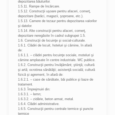
depozitarea băuturilor.
1.5.11. Rampe de încărcare.
1.5.12. Construcţii uşoare pentru afaceri, comerţ,
depozitare (barăci, magazii, şoproane, etc.).
1.5.13. Camere de tezaur pentru depozitarea valorilor
şi datelor.
1.5.14. Alte construcţii pentru afaceri, comerţ,
depozitare neregăsite în cadrul subgrupei 1.5.
1.6. Construcţii de locuinţe şi social-culturale.
1.6.1. Clădiri de locuit, hoteluri şi cămine, în afară
de:
1.6.1.1. – clădiri pentru locuinţe sociale, moteluri şi
cămine amplasate în centre industriale. WC publice.
1.6.2. Construcţii pentru învăţământ; ştiinţă; cultură
şi artă; ocrotirea sănătăţii; asistenţă socială; cultură
fizică şi agrement, în afară de:
1.6.2.1. – case de sănătate, băi publice şi baze de
tratament.
1.6.3. Împrejmuiri din:
1.6.3.1. – lemn;
1.6.3.2. – zidărie, beton armat, metal.
1.6.4. Clădiri administrative.
1.6.5. Construcţii pentru centrale termice şi puncte
termice