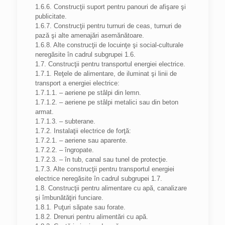
1.6.6. Construcţii suport pentru panouri de afişare şi
publicitate.
1.6.7. Construcţii pentru turnuri de ceas, turnuri de
pază şi alte amenajări asemănătoare.
1.6.8. Alte construcţii de locuinţe şi social-culturale
neregăsite în cadrul subgrupei 1.6.
1.7. Construcţii pentru transportul energiei electrice.
1.7.1. Reţele de alimentare, de iluminat şi linii de
transport a energiei electrice:
1.7.1.1. – aeriene pe stâlpi din lemn.
1.7.1.2. – aeriene pe stâlpi metalici sau din beton
armat.
1.7.1.3. – subterane.
1.7.2. Instalaţii electrice de forţă:
1.7.2.1. – aeriene sau aparente.
1.7.2.2. – îngropate.
1.7.2.3. – în tub, canal sau tunel de protecţie.
1.7.3. Alte construcţii pentru transportul energiei
electrice neregăsite în cadrul subgrupei 1.7.
1.8. Construcţii pentru alimentare cu apă, canalizare
şi îmbunătăţiri funciare.
1.8.1. Puţuri săpate sau forate.
1.8.2. Drenuri pentru alimentări cu apă.