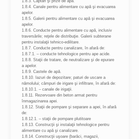
1.8.3. Captări şi prize de apă.
1.8.4. Canale pentru alimentare cu apă şi evacuarea
apelor.
1.8.5. Galerii pentru alimentare cu apă şi evacuarea
apelor.
1.8.6. Conducte pentru alimentare cu apă, inclusiv
traversările; reţele de distribuţie. Galerii subterane
pentru instalaţii tehnico-edilitare.
1.8.7. Conducte pentru canalizare, în afară de:
1.8.7.1. – conducte tehnologice pentru ape acide.
1.8.8. Staţii de tratare, de neutralizare şi de epurare
a apelor.
1.8.9. Castele de apă.
1.8.10. Iazuri de depozitare; paturi de uscare a
nămolului; câmpuri de irigare şi infiltrare, în afară de:
1.8.10.1. – canale de irigaţii.
1.8.11. Rezervoare din beton armat pentru
înmagazinarea apei.
1.8.12. Staţii de pompare şi separare a apei, în afară
de:
1.8.12.1. – staţii de pompare plutitoare
1.8.13. Construcţii şi instalaţii tehnologice pentru
alimentare cu apă şi canalizare.
1.8.14. Construcţii uşoare (barăci, magazii,