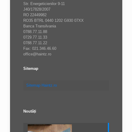
Str. Energeticienilor 9-11
J40/17828/2007
RO 22449982
RO35 BTRL 0440 1202 G930 07XX
Banca Transilvania
0788.77.11.88
0729.77.11.33
0788.77.11.22
Fax: 021.346.46.60
office@haintz.ro
Sitemap
Sitemap Haintz.ro
Noutăți