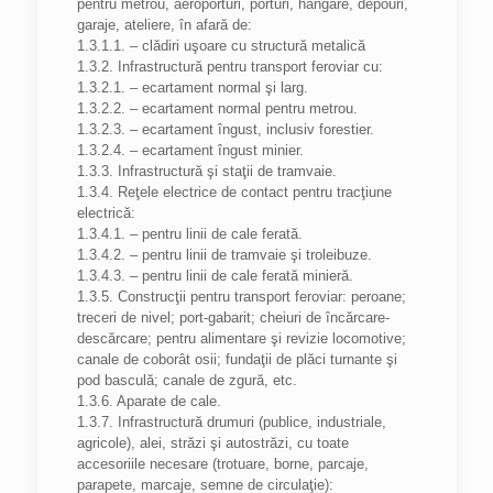
pentru metrou, aeroporturi, porturi, hangare, depouri,
garaje, ateliere, în afară de:
1.3.1.1. – clădiri uşoare cu structură metalică
1.3.2. Infrastructură pentru transport feroviar cu:
1.3.2.1. – ecartament normal şi larg.
1.3.2.2. – ecartament normal pentru metrou.
1.3.2.3. – ecartament îngust, inclusiv forestier.
1.3.2.4. – ecartament îngust minier.
1.3.3. Infrastructură şi staţii de tramvaie.
1.3.4. Reţele electrice de contact pentru tracţiune
electrică:
1.3.4.1. – pentru linii de cale ferată.
1.3.4.2. – pentru linii de tramvaie şi troleibuze.
1.3.4.3. – pentru linii de cale ferată minieră.
1.3.5. Construcţii pentru transport feroviar: peroane;
treceri de nivel; port-gabarit; cheiuri de încărcare-
descărcare; pentru alimentare şi revizie locomotive;
canale de coborât osii; fundaţii de plăci turnante şi
pod basculă; canale de zgură, etc.
1.3.6. Aparate de cale.
1.3.7. Infrastructură drumuri (publice, industriale,
agricole), alei, străzi şi autostrăzi, cu toate
accesoriile necesare (trotuare, borne, parcaje,
parapete, marcaje, semne de circulaţie):