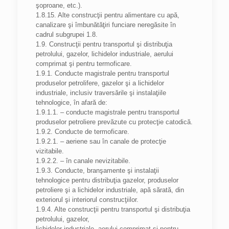
şoproane, etc.).
1.8.15. Alte construcţii pentru alimentare cu apă,
canalizare şi îmbunătăţiri funciare neregăsite în
cadrul subgrupei 1.8.
1.9. Construcţii pentru transportul şi distribuţia
petrolului, gazelor, lichidelor industriale, aerului
comprimat şi pentru termoficare.
1.9.1. Conducte magistrale pentru transportul
produselor petrolifere, gazelor şi a lichidelor
industriale, inclusiv traversările şi instalaţiile
tehnologice, în afară de:
1.9.1.1. – conducte magistrale pentru transportul
produselor petroliere prevăzute cu protecţie catodică.
1.9.2. Conducte de termoficare.
1.9.2.1. – aeriene sau în canale de protecţie
vizitabile.
1.9.2.2. – în canale nevizitabile.
1.9.3. Conducte, branşamente şi instalaţii
tehnologice pentru distribuţia gazelor, produselor
petroliere şi a lichidelor industriale, apă sărată, din
exteriorul şi interiorul construcţiilor.
1.9.4. Alte construcţii pentru transportul şi distribuţia
petrolului, gazelor,
lichidelor industriale, aerului comprimat şi pentru