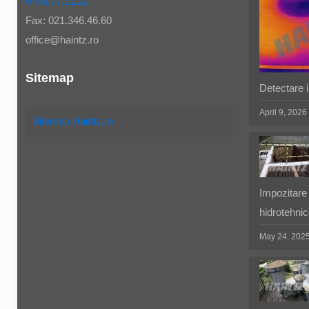
0788.77.11.22
Fax: 021.346.46.60
office@haintz.ro
Sitemap
Detectare in
April 9, 2026
Sitemap Haintz.ro
Impozitare 
hidrotehnic
May 24, 202