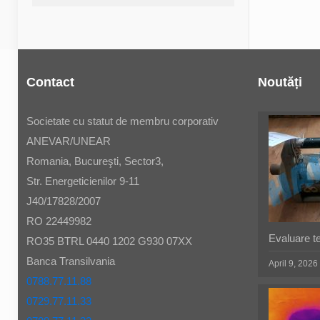
Contact
Noutăți
Societate cu statut de membru corporativ
ANEVAR/UNEAR
Romania, Bucureşti, Sector3,
Str. Energeticienilor 9-11
J40/17828/2007
RO 22449982
Evaluare t
RO35 BTRL 0440 1202 G930 07XX
Banca Transilvania
April 9, 2026
0788.77.11.88
0729.77.11.33