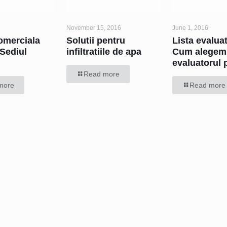
November 15, 2016
June 1, 2016
omerciala
Solutii pentru
Lista evaluat
Sediul
infiltratiile de apa
Cum alegem
evaluatorul p
Read more
more
Read more