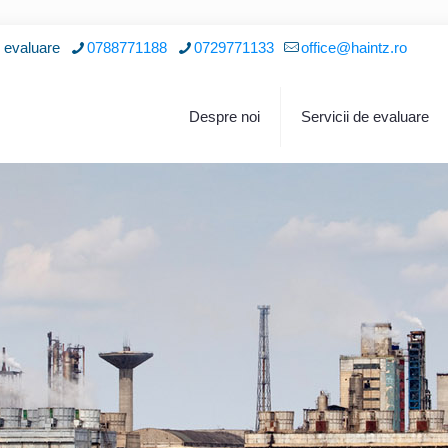
i evaluare
0788771188
0729771133
office@haintz.ro
Despre noi
Servicii de evaluare