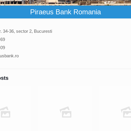
Piraeus Bank Romania
r. 34-36, sector 2, Bucuresti
 69
 09
eusbank.ro
osts