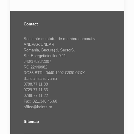
Contact
Societate cu statut de membru corporativ
ANEVAR/UNEAR
Romania, Bucureşti, Sector3,
Str. Energeticienilor 9-11
J40/17828/2007
RO 22449982
RO35 BTRL 0440 1202 G930 07XX
Banca Transilvania
0788.77.11.88
0729.77.11.33
0788.77.11.22
Fax: 021.346.46.60
office@haintz.ro
Sitemap