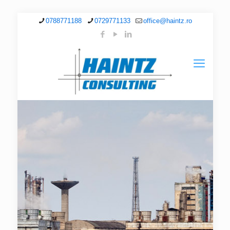
0788771188
0729771133
office@haintz.ro