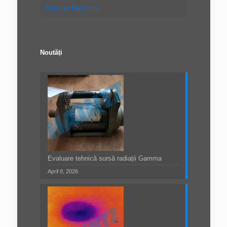
Sitemap Haintz.ro
Noutăți
Evaluare tehnică sursă radiații Gamma
April 9, 2026