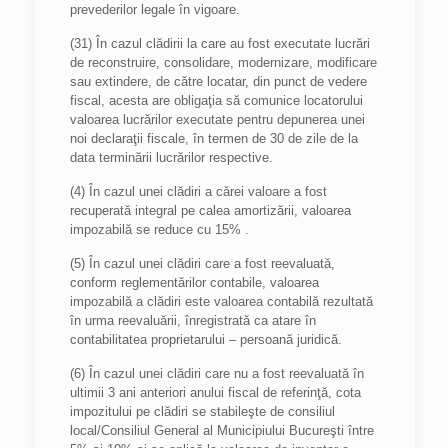
prevederilor legale în vigoare.
(31) În cazul clădirii la care au fost executate lucrări
de reconstruire, consolidare, modernizare, modificare
sau extindere, de către locatar, din punct de vedere
fiscal, acesta are obligaţia să comunice locatorului
valoarea lucrărilor executate pentru depunerea unei
noi declaraţii fiscale, în termen de 30 de zile de la
data terminării lucrărilor respective.
(4) În cazul unei clădiri a cărei valoare a fost
recuperată integral pe calea amortizării, valoarea
impozabilă se reduce cu 15% .
(5) În cazul unei clădiri care a fost reevaluată,
conform reglementărilor contabile, valoarea
impozabilă a clădiri este valoarea contabilă rezultată
în urma reevaluării, înregistrată ca atare în
contabilitatea proprietarului – persoană juridică.
(6) În cazul unei clădiri care nu a fost reevaluată în
ultimii 3 ani anteriori anului fiscal de referinţă, cota
impozitului pe clădiri se stabileşte de consiliul
local/Consiliul General al Municipiului Bucureşti între