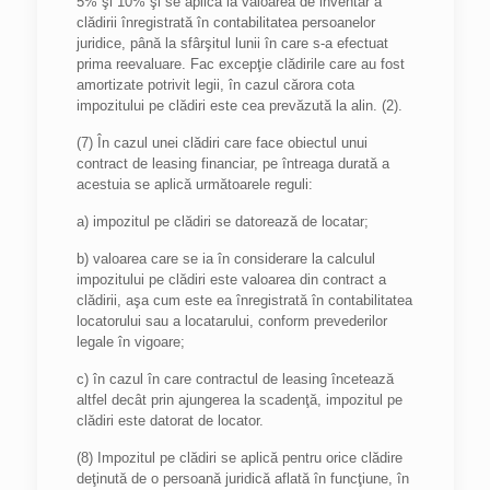
5% şi 10% şi se aplică la valoarea de inventar a
clădirii înregistrată în contabilitatea persoanelor
juridice, până la sfârşitul lunii în care s-a efectuat
prima reevaluare. Fac excepţie clădirile care au fost
amortizate potrivit legii, în cazul cărora cota
impozitului pe clădiri este cea prevăzută la alin. (2).
(7) În cazul unei clădiri care face obiectul unui
contract de leasing financiar, pe întreaga durată a
acestuia se aplică următoarele reguli:
a) impozitul pe clădiri se datorează de locatar;
b) valoarea care se ia în considerare la calculul
impozitului pe clădiri este valoarea din contract a
clădirii, aşa cum este ea înregistrată în contabilitatea
locatorului sau a locatarului, conform prevederilor
legale în vigoare;
c) în cazul în care contractul de leasing încetează
altfel decât prin ajungerea la scadenţă, impozitul pe
clădiri este datorat de locator.
(8) Impozitul pe clădiri se aplică pentru orice clădire
deţinută de o persoană juridică aflată în funcţiune, în