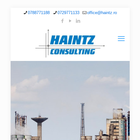
0788771188
0729771133
office@haintz.ro