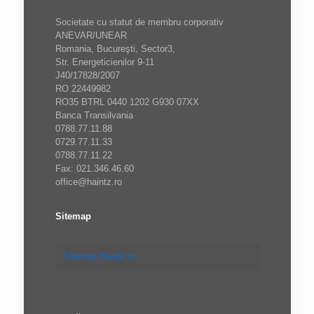
Societate cu statut de membru corporativ
ANEVAR/UNEAR
Romania, Bucureşti, Sector3,
Str. Energeticienilor 9-11
J40/17828/2007
RO 22449982
RO35 BTRL 0440 1202 G930 07XX
Banca Transilvania
0788.77.11.88
0729.77.11.33
0788.77.11.22
Fax: 021.346.46.60
office@haintz.ro
Sitemap
Sitemap Haintz.ro