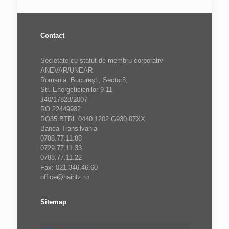
Contact
Societate cu statut de membru corporativ
ANEVAR/UNEAR
Romania, Bucureşti, Sector3,
Str. Energeticienilor 9-11
J40/17828/2007
RO 22449982
RO35 BTRL 0440 1202 G930 07XX
Banca Transilvania
0788.77.11.88
0729.77.11.33
0788.77.11.22
Fax: 021.346.46.60
office@haintz.ro
Sitemap