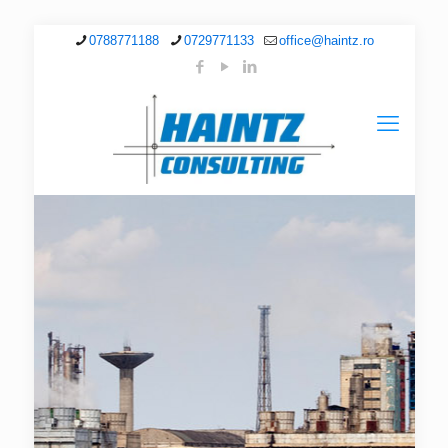
0788771188
0729771133
office@haintz.ro