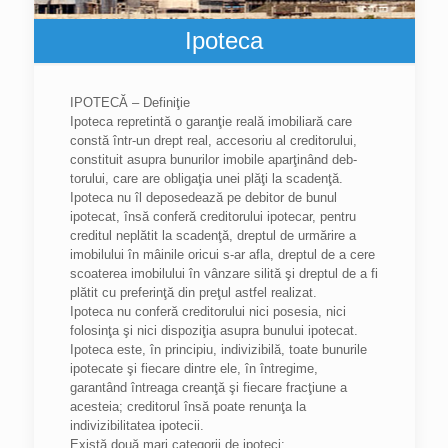
Ipoteca
IPOTECĂ – Definiţie
Ipoteca repretintă o garanţie reală imobiliară care
constă într-un drept real, accesoriu al creditorului,
constituit asupra bunurilor imobile aparţinând deb-
torului, care are obligaţia unei plăţi la scadenţă.
Ipoteca nu îl deposedează pe debitor de bunul
ipotecat, însă conferă creditorului ipotecar, pentru
creditul neplătit la scadenţă, dreptul de urmărire a
imobilului în mâinile oricui s-ar afla, dreptul de a cere
scoaterea imobilului în vânzare silită şi dreptul de a fi
plătit cu preferinţă din preţul astfel realizat.
Ipoteca nu conferă creditorului nici posesia, nici
folosinţa şi nici dispoziţia asupra bunului ipotecat.
Ipoteca este, în principiu, indivizibilă, toate bunurile
ipotecate şi fiecare dintre ele, în întregime,
garantând întreaga creanţă şi fiecare fracţiune a
acesteia; creditorul însă poate renunţa la
indivizibilitatea ipotecii.
Există două mari categorii de ipoteci: