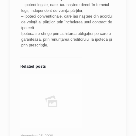
– ipoteci legale, care- iau naştere direct în temeiul
legii, independent de voinţa părţilor;
– ipoteci conventionale, care iau naştere din acordul
de voinţă al părţilor, prin încheierea unui contract de
ipotecă.
Ipoteca se stinge prin achitarea obligaţiei pe care o
garantează, prin renunţarea creditorului la ipotecă şi
prin prescripţie.
Related posts