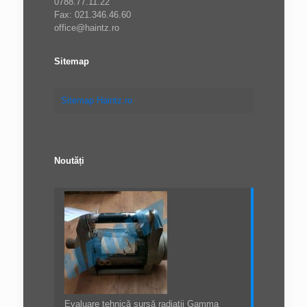
0788.77.11.22
Fax: 021.346.46.60
office@haintz.ro
Sitemap
Sitemap Haintz.ro
Noutăți
Evaluare tehnică sursă radiații Gamma