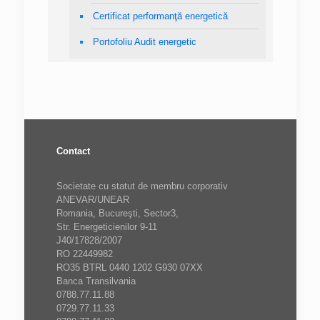
Certificat performanţă energetică
Portofoliu Audit energetic
Contact
Societate cu statut de membru corporativ
ANEVAR/UNEAR
Romania, Bucureşti, Sector3,
Str. Energeticienilor 9-11
J40/17828/2007
RO 22449982
RO35 BTRL 0440 1202 G930 07XX
Banca Transilvania
0788.77.11.88
0729.77.11.33