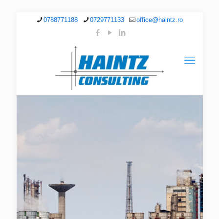
0788771188
0729771133
office@haintz.ro