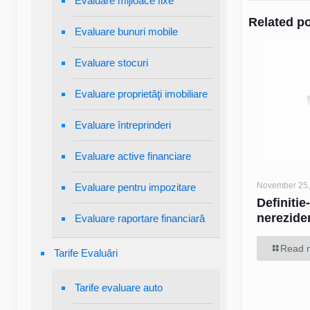
Evaluare mijloace fixe
Related p
Evaluare bunuri mobile
Evaluare stocuri
Evaluare proprietăţi imobiliare
Evaluare întreprinderi
Evaluare active financiare
November 25,
Evaluare pentru impozitare
Definitie
nereziden
Evaluare raportare financiară
Read 
Tarife Evaluări
Tarife evaluare auto