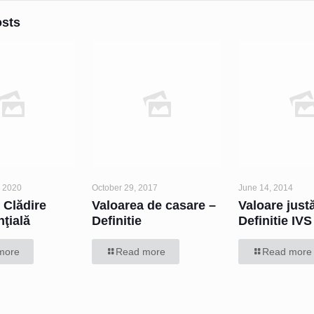
osts
 2020
October 29, 2017
June 14, 2014
- Clădire
Valoarea de casare –
Valoare just
ţială
Definitie
Definitie IV
more
Read more
Read more