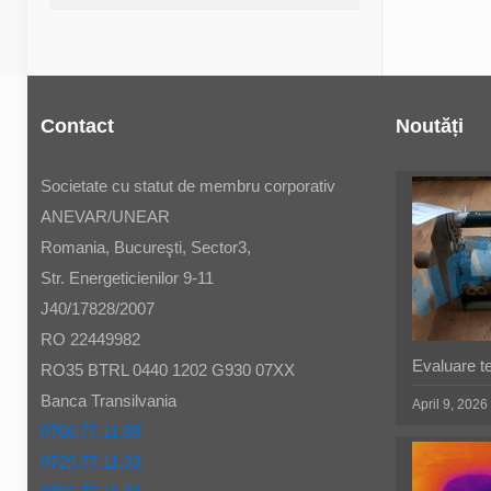
Contact
Noutăți
Societate cu statut de membru corporativ
ANEVAR/UNEAR
Romania, Bucureşti, Sector3,
Str. Energeticienilor 9-11
J40/17828/2007
RO 22449982
Evaluare t
RO35 BTRL 0440 1202 G930 07XX
Banca Transilvania
April 9, 2026
0788.77.11.88
0729.77.11.33