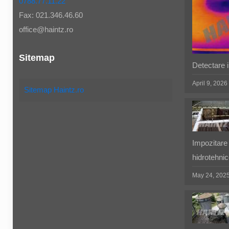
0788.77.11.22
Fax: 021.346.46.60
office@haintz.ro
Sitemap
Detectare in
April 9, 2026
Sitemap Haintz.ro
Impozitare 
hidrotehnic
May 24, 202