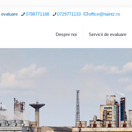
i evaluare
0788771188
0729771133
office@haintz.ro
Despre noi
Servicii de evaluare