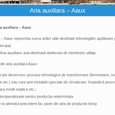
Aria auxiliara – Aaux
ia auxiliara – Aaux
a – Aaux reprezinta suma ariilor utile destinate tehnologiilor ajutătoare
incipal.
Aria auxiliara
: aria destinată atelierului de intretinere utilaje.
din aria auxiliara Aaux:
 care deservesc procese tehnologice de transformare (fermentare, ma
e etc.) sau care prin instalatii speciale de clmatizare, împiedică proc
aza medii septice etc.;
nteroperationale pentru productia neterminata
te la alineatul precedent fac parte din aria de productie Aexp