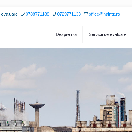
i evaluare
0788771188
0729771133
office@haintz.ro
Despre noi
Servicii de evaluare