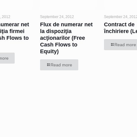
, 2012
September 24, 2012
September 24, 201
numerar net
Flux de numerar net
Contract de
iţia firmei
la dispoziţia
închiriere (
sh Flows to
acţionarilor (Free
Cash Flows to
Read more
Equity)
more
Read more