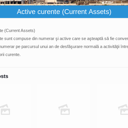
Active curente (Current Assets)
te (Current Assets)
te sunt compuse din numerar şi active care se aşteaptă să fie conver
numerar pe parcursul unui an de desfăşurare normală a activităţii între
rii curente.
osts