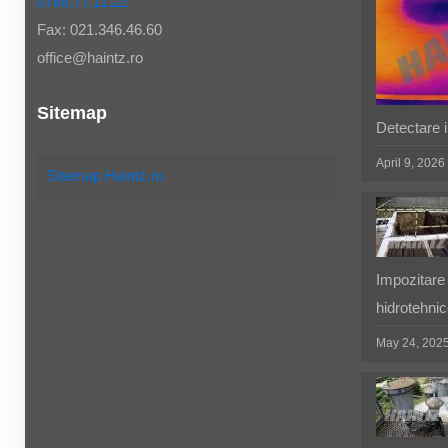
0788.77.11.22
Fax: 021.346.46.60
office@haintz.ro
Sitemap
Detectare in
April 9, 2026
Sitemap Haintz.ro
Impozitare 
hidrotehnic
May 24, 202