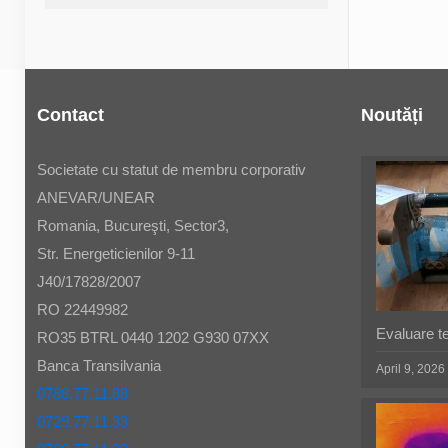
Contact
Noutăți
Societate cu statut de membru corporativ
ANEVAR/UNEAR
Romania, Bucureşti, Sector3,
Str. Energeticienilor 9-11
J40/17828/2007
RO 22449982
Evaluare t
RO35 BTRL 0440 1202 G930 07XX
Banca Transilvania
April 9, 2026
0788.77.11.88
0729.77.11.33