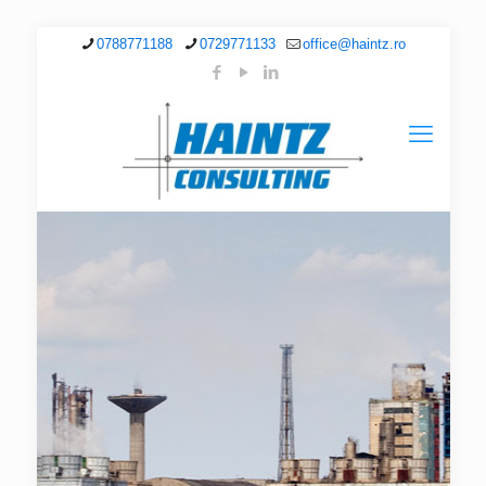
0788771188
0729771133
office@haintz.ro