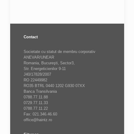
Contact
Societate cu statut de membru corporativ
ANEVAR/UNEAR
Romania, Bucureşti, Sector3,
Str. Energeticienilor 9-11
J40/17828/2007
RO 22449982
RO35 BTRL 0440 1202 G930 07XX
Banca Transilvania
0788.77.11.88
0729.77.11.33
0788.77.11.22
Fax: 021.346.46.60
office@haintz.ro