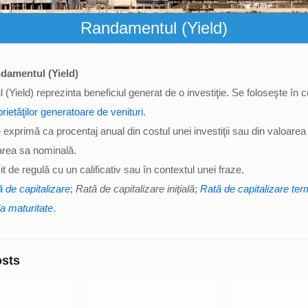
Randamentul (Yield)
damentul (Yield)
Yield) reprezinta beneficiul generat de o investiţie. Se foloseşte în c
prietăţilor generatoare de venituri
.
 exprimă ca procentaj anual din costul unei investiţii sau din valoarea
area sa nominală.
t de regulă cu un calificativ sau în contextul unei fraze.
 de capitalizare
;
Rată de capitalizare iniţială
;
Rată de capitalizare ter
a maturitate
.
osts