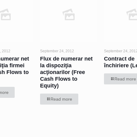
, 2012
September 24, 2012
September 24, 201
numerar net
Flux de numerar net
Contract de
iţia firmei
la dispoziţia
închiriere (
sh Flows to
acţionarilor (Free
Cash Flows to
Read more
Equity)
more
Read more