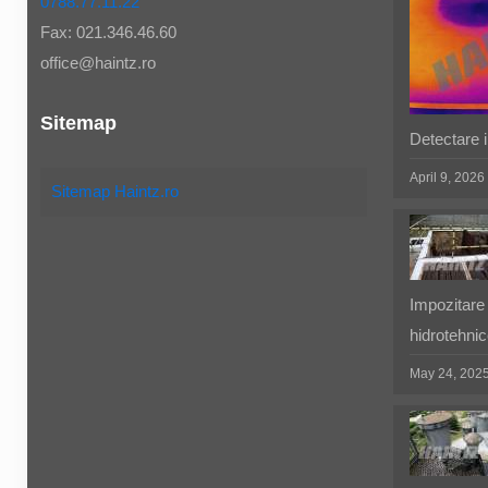
0788.77.11.22
Fax: 021.346.46.60
office@haintz.ro
Sitemap
Detectare in
April 9, 2026
Sitemap Haintz.ro
Impozitare 
hidrotehnic
May 24, 202