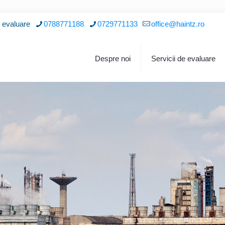
i evaluare
0788771188
0729771133
office@haintz.ro
Despre noi
Servicii de evaluare