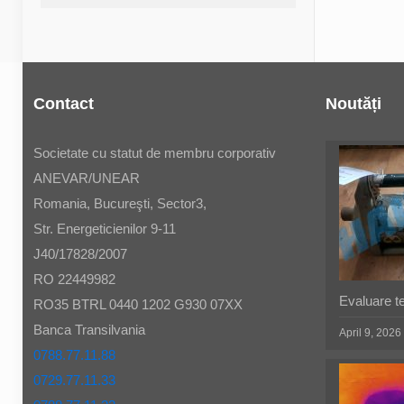
Contact
Noutăți
Societate cu statut de membru corporativ
ANEVAR/UNEAR
Romania, Bucureşti, Sector3,
Str. Energeticienilor 9-11
J40/17828/2007
RO 22449982
Evaluare t
RO35 BTRL 0440 1202 G930 07XX
Banca Transilvania
April 9, 2026
0788.77.11.88
0729.77.11.33