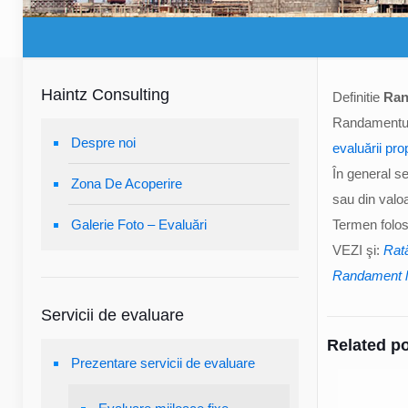
Haintz Consulting
Definitie
Ran
Randamentul (
Despre noi
evaluării pro
În general se
Zona De Acoperire
sau din valo
Galerie Foto – Evaluări
Termen folosi
VEZI şi:
Rată
Randament l
Servicii de evaluare
Related p
Prezentare servicii de evaluare