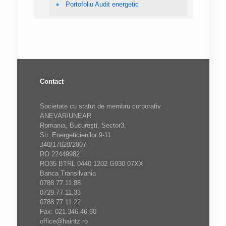
Portofoliu Audit energetic
Contact
Societate cu statut de membru corporativ
ANEVAR/UNEAR
Romania, Bucureşti, Sector3,
Str. Energeticienilor 9-11
J40/17828/2007
RO 22449982
RO35 BTRL 0440 1202 G930 07XX
Banca Transilvania
0788.77.11.88
0729.77.11.33
0788.77.11.22
Fax: 021.346.46.60
office@haintz.ro