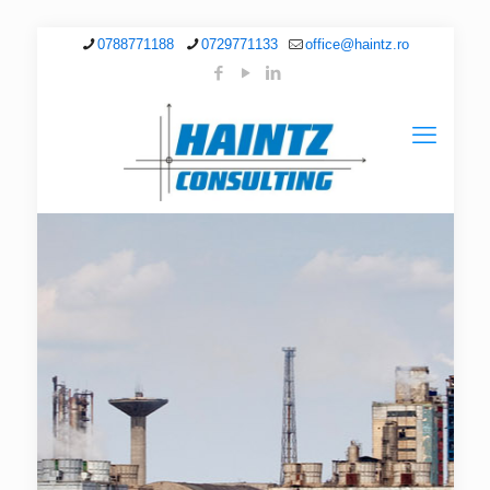
0788771188
0729771133
office@haintz.ro