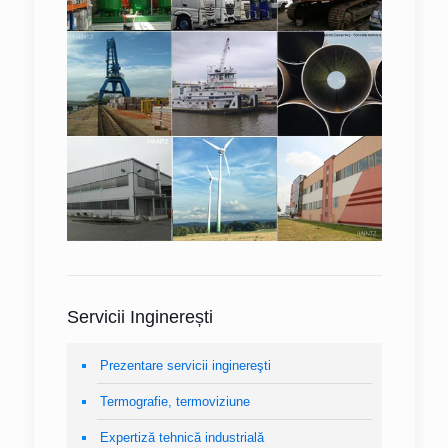
Servicii Inginerești
Prezentare servicii inginereşti
Termografie, termoviziune
Expertiză tehnică industrială