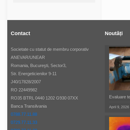
Contact
Noutăți
Societate cu statut de membru corporativ
ANEVAR/UNEAR
Romania, Bucureşti, Sector3,
Str. Energeticienilor 9-11
J40/17828/2007
RO 22449982
Evaluare t
RO35 BTRL 0440 1202 G930 07XX
Banca Transilvania
April 9, 2026
0788.77.11.88
0729.77.11.33