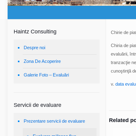
Haintz Consulting
Chirie de pi
Chiria de pia
Despre noi
evaluării, în
Zona De Acoperire
tranzacţie ne
cunoştinţă d
Galerie Foto – Evaluări
v.
data evalua
Servicii de evaluare
Related p
Prezentare servicii de evaluare