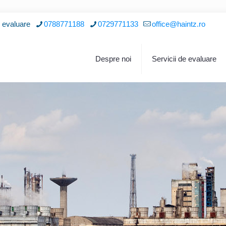
i evaluare
0788771188
0729771133
office@haintz.ro
Despre noi
Servicii de evaluare