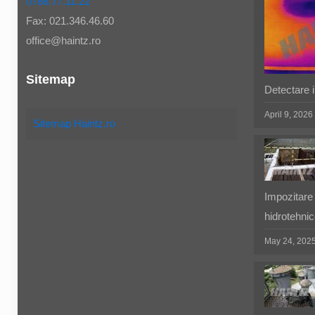
0788.77.11.22
Fax: 021.346.46.60
office@haintz.ro
Sitemap
Detectare in
April 9, 2026
Sitemap Haintz.ro
Impozitare 
hidrotehnic
May 24, 202