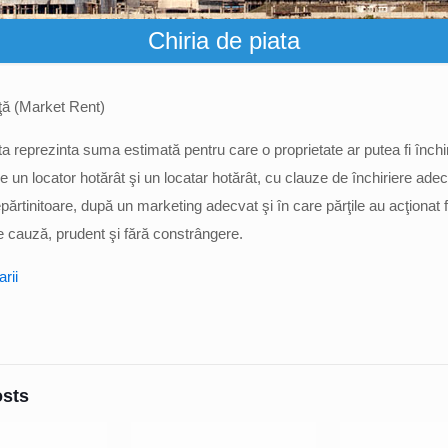
Chiria de piata
aţă (Market Rent)
ta reprezinta suma estimată pentru care o proprietate ar putea fi închir
tre un locator hotărât şi un locatar hotărât, cu clauze de închiriere adec
părtinitoare, după un marketing adecvat şi în care părţile au acţionat f
e cauză, prudent şi fără constrângere.
rii
osts