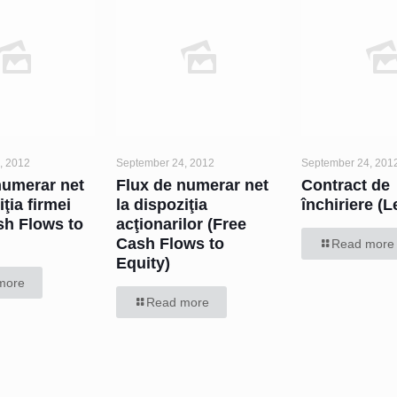
, 2012
September 24, 2012
September 24, 201
numerar net
Flux de numerar net
Contract de
iţia firmei
la dispoziţia
închiriere (
sh Flows to
acţionarilor (Free
Cash Flows to
Read more
Equity)
more
Read more