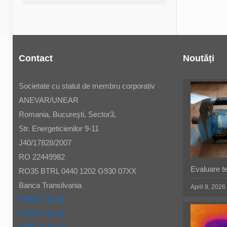
Contact
Noutăți
Societate cu statut de membru corporativ
ANEVAR/UNEAR
Romania, Bucureşti, Sector3,
Str. Energeticienilor 9-11
J40/17828/2007
RO 22449982
Evaluare t
RO35 BTRL 0440 1202 G930 07XX
Banca Transilvania
April 9, 2026
0788.77.11.88
0729.77.11.33