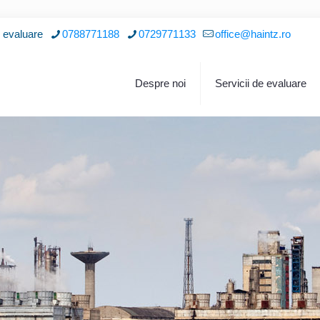
i evaluare
0788771188
0729771133
office@haintz.ro
Despre noi
Servicii de evaluare