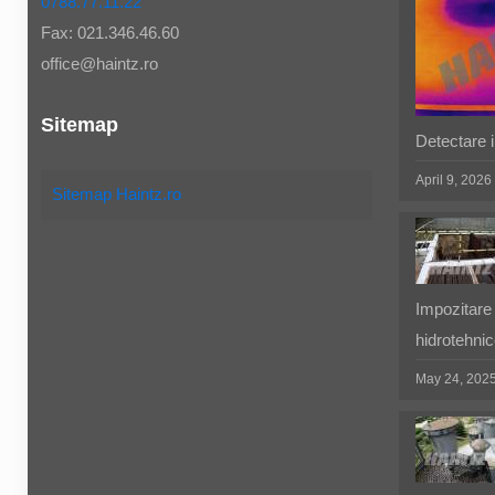
0788.77.11.22
Fax: 021.346.46.60
office@haintz.ro
Sitemap
Detectare in
April 9, 2026
Sitemap Haintz.ro
Impozitare 
hidrotehnic
May 24, 202