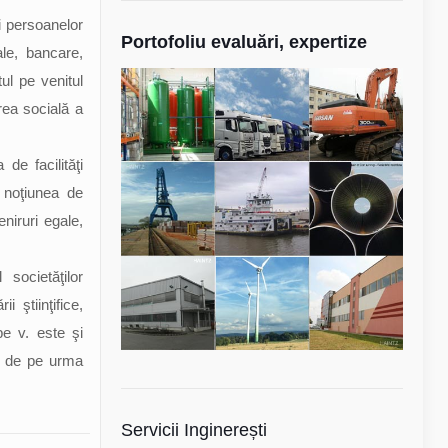
i persoanelor
Portofoliu evaluări, expertize
ale, bancare,
tul pe venitul
rea socială a
de facilităţi
 noţiunea de
niruri egale,
societăţilor
i ştiinţifice,
pe v. este şi
) de pe urma
Servicii Inginerești