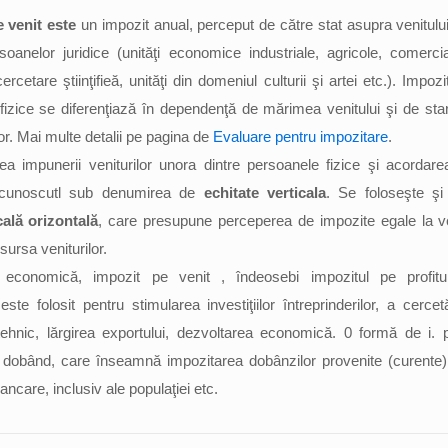
 venit este
un impozit anual, perceput de către stat asupra venitulu
rsoanelor juridice (unităţi economice industriale, agricole, comerci
cercetare ştiinţifieă, unităţi din domeniul culturii şi artei etc.). Impozi
fizice se diferenţiază în dependenţă de mărimea venitului şi de sta
lor. Mai multe detalii pe pagina de
Evaluare pentru impozitare
.
tea impunerii veniturilor unora dintre persoanele fizice şi acordarea 
 cunoscutl sub denumirea de
echitate verticala
. Se foloseşte şi
cală orizontală
, care presupune perceperea de impozite egale la ve
sursa veniturilor.
economică, impozit pe venit , îndeosebi impozitul pe profitul 
ste folosit pentru stimularea investiţiilor întreprinderilor, a cercetări
tehnic, lărgirea exportului, dezvoltarea economică. 0 formă de i. 
e dobând, care înseamnă impozitarea dobânzilor provenite (curente
ancare, inclusiv ale populaţiei etc.