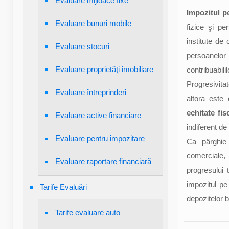
Evaluare mijloace fixe
Impozitul pe
Evaluare bunuri mobile
fizice şi pe
institute de 
Evaluare stocuri
persoanelor 
Evaluare proprietăţi imobiliare
contribuabili
Progresivita
Evaluare întreprinderi
altora este
echitate fis
Evaluare active financiare
indiferent de 
Evaluare pentru impozitare
Ca pârghie 
comerciale, e
Evaluare raportare financiară
progresului 
impozitul p
Tarife Evaluări
depozitelor b
Tarife evaluare auto