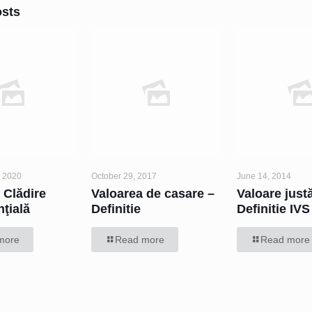
osts
 2020
October 29, 2017
June 14, 2014
- Clădire
Valoarea de casare –
Valoare just
ţială
Definitie
Definitie IV
more
Read more
Read more