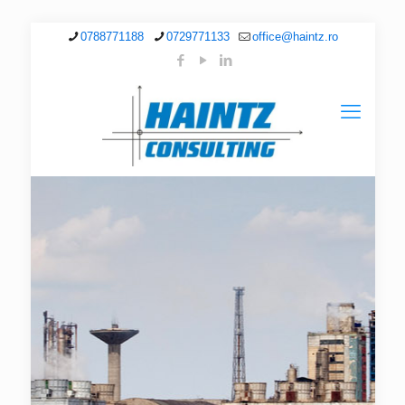
0788771188
0729771133
office@haintz.ro