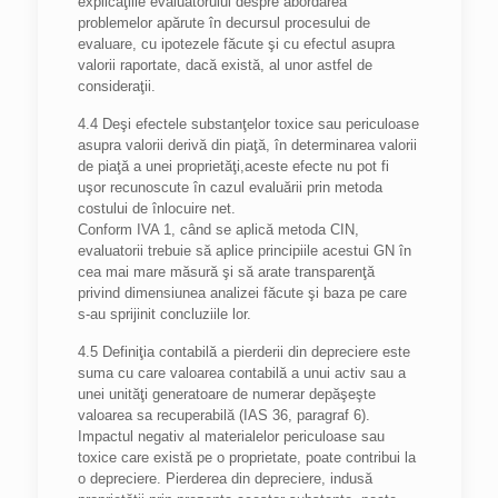
explicaţiile evaluatorului despre abordarea
problemelor apărute în decursul procesului de
evaluare, cu ipotezele făcute şi cu efectul asupra
valorii raportate, dacă există, al unor astfel de
consideraţii.
4.4 Deşi efectele substanţelor toxice sau periculoase
asupra valorii derivă din piaţă, în determinarea valorii
de piaţă a unei proprietăţi,aceste efecte nu pot fi
uşor recunoscute în cazul evaluării prin metoda
costului de înlocuire net.
Conform IVA 1, când se aplică metoda CIN,
evaluatorii trebuie să aplice principiile acestui GN în
cea mai mare măsură şi să arate transparenţă
privind dimensiunea analizei făcute şi baza pe care
s-au sprijinit concluziile lor.
4.5 Definiţia contabilă a pierderii din depreciere este
suma cu care valoarea contabilă a unui activ sau a
unei unităţi generatoare de numerar depăşeşte
valoarea sa recuperabilă (IAS 36, paragraf 6).
Impactul negativ al materialelor periculoase sau
toxice care există pe o proprietate, poate contribui la
o depreciere. Pierderea din depreciere, indusă