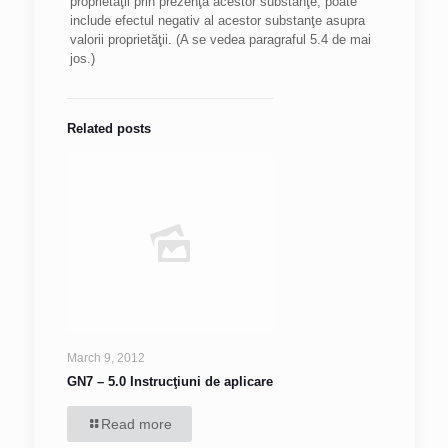
proprietăţii prin prezenţa acestor substanţe, poate
include efectul negativ al acestor substanţe asupra
valorii proprietăţii. (A se vedea paragraful 5.4 de mai
jos.)
Related posts
March 9, 2012
GN7 – 5.0 Instrucţiuni de aplicare
Read more