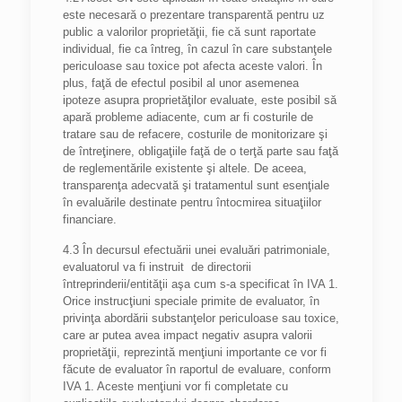
este necesară o prezentare transparentă pentru uz
public a valorilor proprietăţii, fie că sunt raportate
individual, fie ca întreg, în cazul în care substanţele
periculoase sau toxice pot afecta aceste valori. În
plus, faţă de efectul posibil al unor asemenea
ipoteze asupra proprietăţilor evaluate, este posibil să
apară probleme adiacente, cum ar fi costurile de
tratare sau de refacere, costurile de monitorizare şi
de întreţinere, obligaţiile faţă de o terţă parte sau faţă
de reglementările existente şi altele. De aceea,
transparenţa adecvată şi tratamentul sunt esenţiale
în evaluările destinate pentru întocmirea situaţiilor
financiare.
4.3 În decursul efectuării unei evaluări patrimoniale,
evaluatorul va fi instruit de directorii
întreprinderii/entităţii aşa cum s-a specificat în IVA 1.
Orice instrucţiuni speciale primite de evaluator, în
privinţa abordării substanţelor periculoase sau toxice,
care ar putea avea impact negativ asupra valorii
proprietăţii, reprezintă menţiuni importante ce vor fi
făcute de evaluator în raportul de evaluare, conform
IVA 1. Aceste menţiuni vor fi completate cu