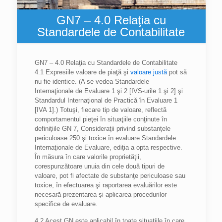
GN7 – 4.0 Relaţia cu
Standardele de Contabilitate
GN7 – 4.0 Relaţia cu Standardele de Contabilitate
4.1 Expresiile valoare de piaţă şi
valoare justă
pot să
nu fie identice. (A se vedea Standardele
Internaţionale de Evaluare 1 şi 2 [IVS-urile 1 şi 2] şi
Standardul Internaţional de Practică în Evaluare 1
[IVA 1].) Totuşi, fiecare tip de valoare, reflectă
comportamentul pieţei în situaţiile conţinute în
definiţiile GN 7, Consideraţii privind substanţele
periculoase 250 şi toxice în evaluare Standardele
Internaţionale de Evaluare, ediţia a opta respective.
În măsura în care valorile proprietăţii,
corespunzătoare unuia din cele două tipuri de
valoare, pot fi afectate de substanţe periculoase sau
toxice, în efectuarea şi raportarea evaluărilor este
necesară prezentarea şi aplicarea procedurilor
specifice de evaluare.
4.2 Acest GN este aplicabil în toate situaţiile în care