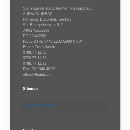
Societate cu statut de membru corporativ
ANEVAR/UNEAR
Romania, Bucureşti, Sector3,
Str. Energeticienilor 9-11
J40/17828/2007
RO 22449982
RO35 BTRL 0440 1202 G930 07XX
Banca Transilvania
0788.77.11.88
0729.77.11.33
0788.77.11.22
Fax: 021.346.46.60
office@haintz.ro
Sitemap
Sitemap Haintz.ro