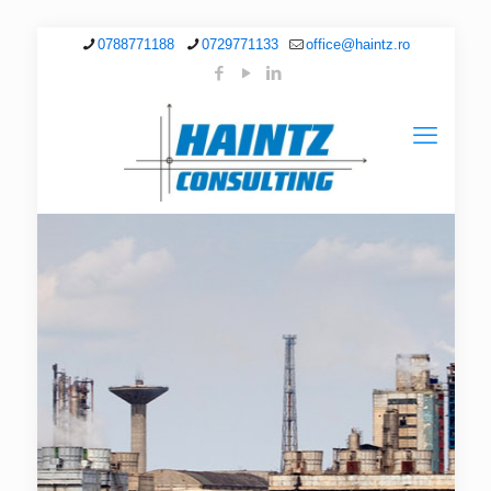
0788771188
0729771133
office@haintz.ro