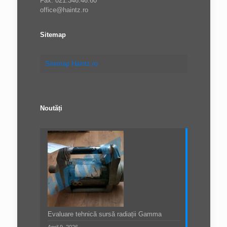
Fax: 021.346.46.60
office@haintz.ro
Sitemap
Sitemap Haintz.ro
Noutăți
Evaluare tehnică sursă radiații Gamma