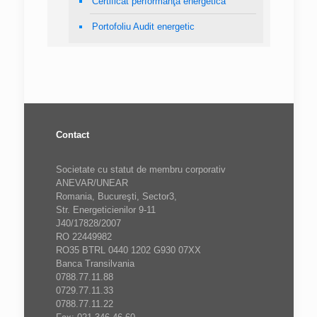
Certificat performanţă energetică
Portofoliu Audit energetic
Contact
Societate cu statut de membru corporativ
ANEVAR/UNEAR
Romania, Bucureşti, Sector3,
Str. Energeticienilor 9-11
J40/17828/2007
RO 22449982
RO35 BTRL 0440 1202 G930 07XX
Banca Transilvania
0788.77.11.88
0729.77.11.33
0788.77.11.22