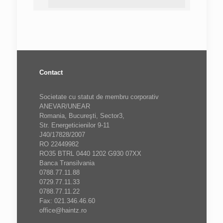
Contact
Societate cu statut de membru corporativ
ANEVAR/UNEAR
Romania, Bucureşti, Sector3,
Str. Energeticienilor 9-11
J40/17828/2007
RO 22449982
RO35 BTRL 0440 1202 G930 07XX
Banca Transilvania
0788.77.11.88
0729.77.11.33
0788.77.11.22
Fax: 021.346.46.60
office@haintz.ro