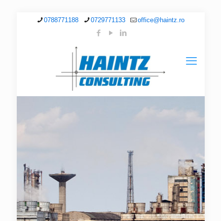
0788771188
0729771133
office@haintz.ro