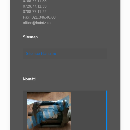
0788.77.11.88
0729.77.11.33
0788.77.11.22
Fax: 021.346.46.60
office@haintz.ro
Sitemap
Sitemap Haintz.ro
Noutăți