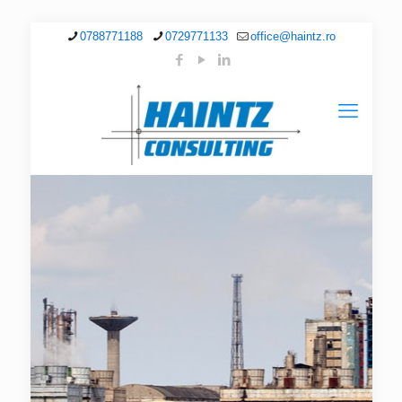
0788771188
0729771133
office@haintz.ro