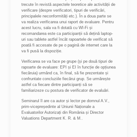
trecute în revistă aspectele teoretice ale activității de
verificare (despre verificatori, tipuri de verificări,
principalele neconformități etc.). În a doua parte se
va realiza verificarea unui raport de evaluare. Pentru
acest lucru, sala va fi dotată cu WI-Fi și
recomandarea este ca participanții să dețină laptop-
uri sau tablete astfel încât rapoartele de verificat să
poată fi accesate de pe o pagină de internet care la
va fi pusă la dispoziție.
Verificarea se va face pe grupe (și pe două tipuri de
rapoarte de evaluare: EPI și EI în funcție de opțiunea
fiecăruia) urmând ca, în final, să fie prezentate și
confruntate concluziile fiecărui grup. Se urmărește
astfel ca fiecare dintre participanți să se
familiarizeze cu postura de verificator de evaluări.
Seminarul îl are ca autor și lector pe domnul A.V.,
prim-vicepreședinte al Uniunii Naționale a
Evaluatorilor Autorizați din România și Director
Valuations Department K. R. & M..