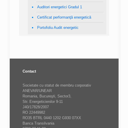
Auditori energetici Gradul 1
Certificat performanţă energetică
Portofoliu Audit energetic
Contact
Societate cu statut de membru corporativ
ANEVAR/UNEAR
Romania, Bucureşti, Sector3,
Str. Energeticienilor 9-11
J40/17828/2007
RO 22449982
RO35 BTRL 0440 1202 G930 07XX
Banca Transilvania