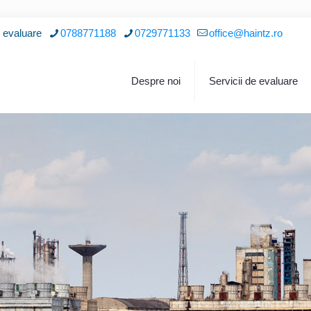
i evaluare
0788771188
0729771133
office@haintz.ro
Despre noi
Servicii de evaluare