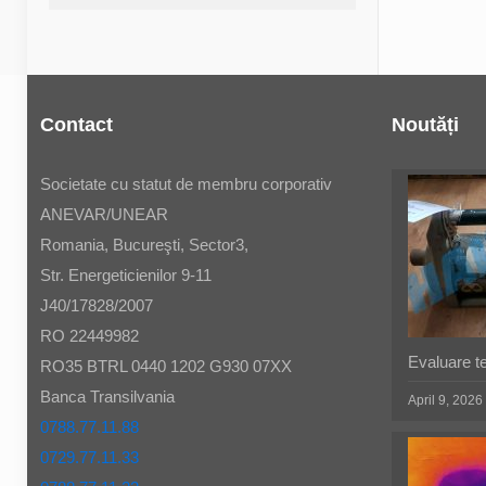
Contact
Noutăți
Societate cu statut de membru corporativ
ANEVAR/UNEAR
Romania, Bucureşti, Sector3,
Str. Energeticienilor 9-11
J40/17828/2007
RO 22449982
Evaluare t
RO35 BTRL 0440 1202 G930 07XX
Banca Transilvania
April 9, 2026
0788.77.11.88
0729.77.11.33