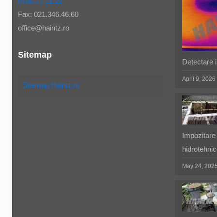
0788.77.11.22
Fax: 021.346.46.60
office@haintz.ro
Sitemap
Detectare in
April 9, 2026
Sitemap Haintz.ro
Impozitare 
hidrotehnic
May 24, 202