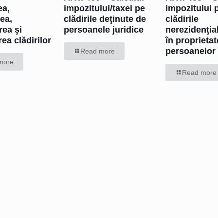
ea,
impozitului/taxei pe
impozitului 
ea,
clădirile deţinute de
clădirile
rea şi
persoanele juridice
nerezidenţial
ea clădirilor
în proprieta
persoanelor 
Read more
more
Read more