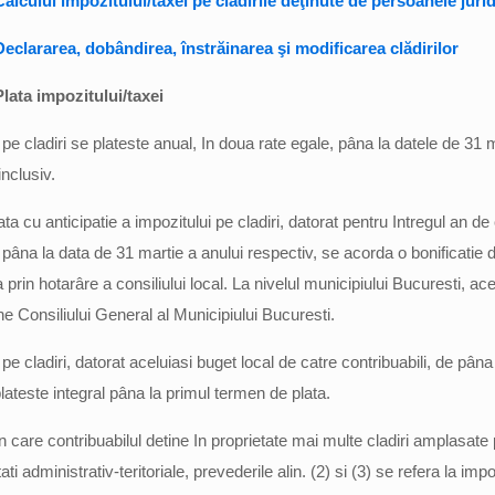
alculul impozitului/taxei pe clădirile deţinute de persoanele juri
eclararea, dobândirea, înstrăinarea şi modificarea clădirilor
lata impozitului/taxei
 pe cladiri se plateste anual, In doua rate egale, pâna la datele de 31 m
nclusiv.
ata cu anticipatie a impozitului pe cladiri, datorat pentru Intregul an de
, pâna la data de 31 martie a anului respectiv, se acorda o bonificatie 
a prin hotarâre a consiliului local. La nivelul municipiului Bucuresti, ac
ine Consiliului General al Municipiului Bucuresti.
 pe cladiri, datorat aceluiasi buget local de catre contribuabili, de pâna 
plateste integral pâna la primul termen de plata.
In care contribuabilul detine In proprietate mai multe cladiri amplasate
ati administrativ-teritoriale, prevederile alin. (2) si (3) se refera la imp