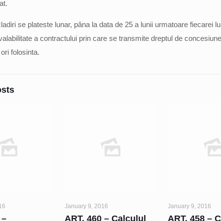
at.
ladiri se plateste lunar, pâna la data de 25 a lunii urmatoare fiecarei lu
alabilitate a contractului prin care se transmite dreptul de concesiune,
ori folosinta.
osts
16
January 9, 2016
January 9, 2016
 –
ART. 460 – Calculul
ART. 458 – C