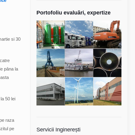
dice
Portofoliu evaluări, expertize
artie si 30
 catre
de pâna la
easta
la 50 lei
 pe raza
ozitul pe
Servicii Inginerești