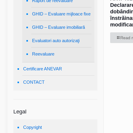
Raport de reevaluare
Declarar
dobândir
GHID – Evaluare mijloace fixe
înstrăina
modificar
GHID – Evaluare imobiliară
Read 
Evaluatori auto autorizaţi
Reevaluare
Certificare ANEVAR
CONTACT
Legal
Copyright