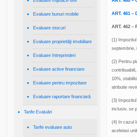
Evaluare mijloace fixe
ART. 460 – C
ART. 461 – D
Evaluare bunuri mobile
ART. 462 – P
Evaluare stocuri
(1) Impozitul
Evaluare proprietăţi imobiliare
septembrie, i
Evaluare întreprinderi
(2) Pentru pl
Evaluare active financiare
contribuabili
10%, stabilit
Evaluare pentru impozitare
atributie rev
Evaluare raportare financiară
(3) Impozitul
inclusiv, se 
Tarife Evaluări
(4) In cazul 
Tarife evaluare auto
aceleiasi unit