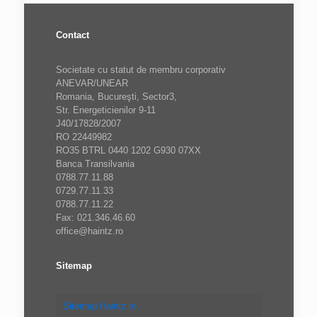
Contact
Societate cu statut de membru corporativ
ANEVAR/UNEAR
Romania, Bucureşti, Sector3,
Str. Energeticienilor 9-11
J40/17828/2007
RO 22449982
RO35 BTRL 0440 1202 G930 07XX
Banca Transilvania
0788.77.11.88
0729.77.11.33
0788.77.11.22
Fax: 021.346.46.60
office@haintz.ro
Sitemap
Sitemap Haintz.ro