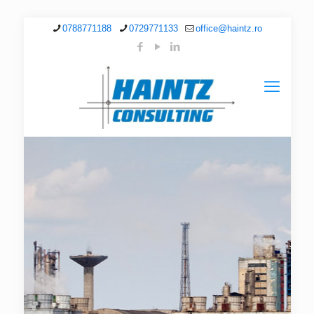
0788771188
0729771133
office@haintz.ro