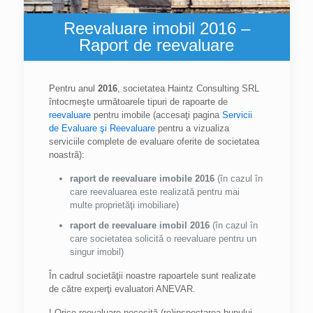
Reevaluare imobil 2016 –
Raport de reevaluare
Pentru anul
2016
, societatea Haintz Consulting SRL
întocmeşte următoarele tipuri de rapoarte de
reevaluare
pentru imobile (accesaţi pagina
Servicii
de Evaluare şi Reevaluare
pentru a vizualiza
serviciile complete de evaluare oferite de societatea
noastră):
raport de reevaluare imobile 2016
(în cazul în
care reevaluarea este realizată pentru mai
multe proprietăţi imobiliare)
raport de
reevaluare imobil 2016
(în cazul în
care societatea solicită o reevaluare pentru un
singur imobil)
În cadrul societăţii noastre rapoartele sunt realizate
de către experţi evaluatori ANEVAR.
! Orice reevaluare necesită (re)inspectarea bunului