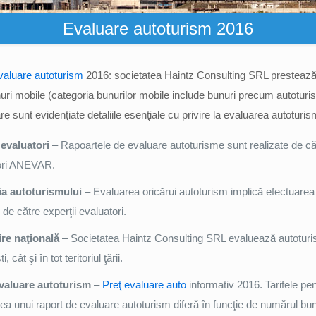
Evaluare autoturism 2016
valuare autoturism
2016: societatea Haintz Consulting SRL prestează 
uri mobile (categoria bunurilor mobile include bunuri precum autoturis
re sunt evidenţiate detaliile esenţiale cu privire la evaluarea autoturis
 evaluatori
– Rapoartele de evaluare autoturisme sunt realizate de că
ori ANEVAR.
ia autoturismului
– Evaluarea oricărui autoturism implică efectuarea
i de către experţii evaluatori.
re naţională
– Societatea Haintz Consulting SRL evaluează autoturi
, cât şi în tot teritoriul ţării.
evaluare autoturism
–
Preţ evaluare auto
informativ 2016. Tarifele pen
ea unui raport de evaluare autoturism
diferă în funcţie de numărul bun