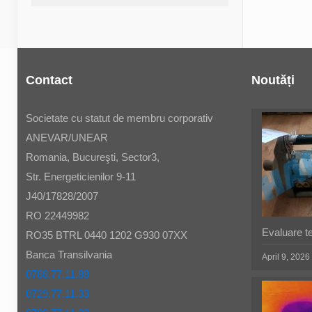
Contact
Noutăți
Societate cu statut de membru corporativ
ANEVAR/UNEAR
Romania, Bucureşti, Sector3,
Str. Energeticienilor 9-11
J40/17828/2007
RO 22449982
Evaluare t
RO35 BTRL 0440 1202 G930 07XX
Banca Transilvania
April 9, 2026
0788.77.11.88
0729.77.11.33