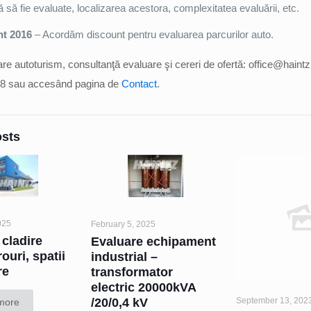
să fie evaluate, localizarea acestora, complexitatea evaluării, etc.
nt 2016
– Acordăm discount pentru evaluarea parcurilor auto.
are autoturism, consultanţă evaluare şi cereri de ofertă: office@haintz.
88 sau accesând pagina de
Contact
.
osts
025
February 5, 2025
 cladire
Evaluare echipament
rouri, spatii
industrial –
re
transformator
electric 20000kVA
/20/0,4 kV
September 13, 202
more