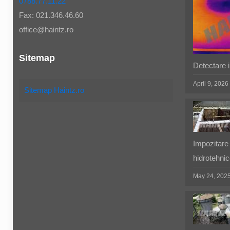
0788.77.11.22
Fax: 021.346.46.60
office@haintz.ro
Sitemap
Detectare in
April 9, 2026
Sitemap Haintz.ro
Impozitare 
hidrotehnic
May 24, 202