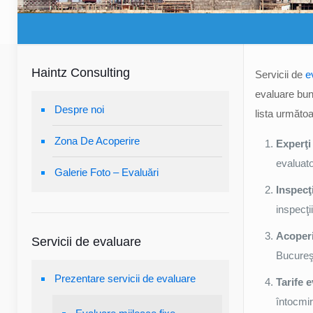
Haintz Consulting
Servicii de
e
evaluare bun
Despre noi
lista următoa
Zona De Acoperire
Experţi
evaluat
Galerie Foto – Evaluări
Inspecţ
inspecţi
Acoperi
Servicii de evaluare
Bucureşti
Prezentare servicii de evaluare
Tarife 
întocmir