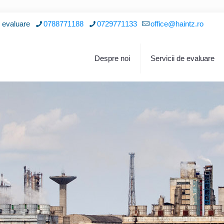
i evaluare
0788771188
0729771133
office@haintz.ro
Despre noi
Servicii de evaluare