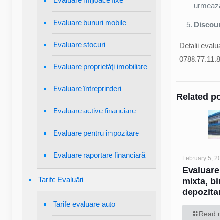
Evaluare mijloace fixe
urmează 
Evaluare bunuri mobile
Discou
Evaluare stocuri
Detalii evalu
0788.77.11.
Evaluare proprietăţi imobiliare
Evaluare întreprinderi
Related p
Evaluare active financiare
Evaluare pentru impozitare
Evaluare raportare financiară
February 5, 2
Evaluare
Tarife Evaluări
mixta, bi
depozita
Tarife evaluare auto
Read 