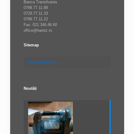
Banca Transilvania
0788.77.11.88
0729.77.11.33
0788.77.11.22
Fax: 021.346.46.60
office@haintz.ro
Sitemap
Sitemap Haintz.ro
Noutăți