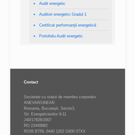
Audit energetic
Auditori energetici Gradul 1
Certificat performanţă energetică
Portofoliu Audit energetic
Contact
Societate cu statut de membru corporativ
ANEVAR/UNEAR
Romania, Bucureşti, Sector3,
Str. Energeticienilor 9-11
J40/17828/2007
RO 22449982
RO35 BTRL 0440 1202 G930 07XX