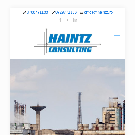
0788771188
0729771133
office@haintz.ro