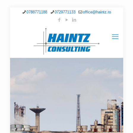
0788771188
0729771133
office@haintz.ro