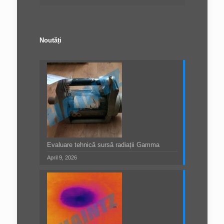
Noutăți
Evaluare tehnică sursă radiații Gamma
April 9, 2026