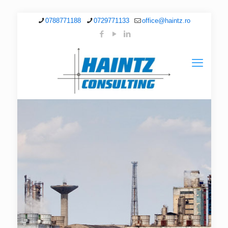
0788771188
0729771133
office@haintz.ro