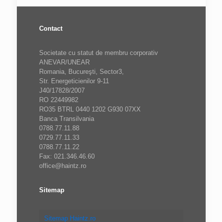
Contact
Societate cu statut de membru corporativ
ANEVAR/UNEAR
Romania, Bucureşti, Sector3,
Str. Energeticienilor 9-11
J40/17828/2007
RO 22449982
RO35 BTRL 0440 1202 G930 07XX
Banca Transilvania
0788.77.11.88
0729.77.11.33
0788.77.11.22
Fax: 021.346.46.60
office@haintz.ro
Sitemap
Sitemap Haintz.ro