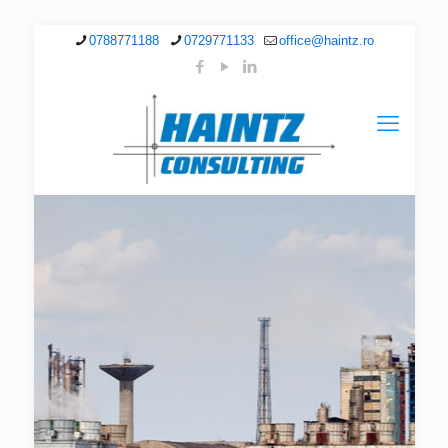
0788771188
0729771133
office@haintz.ro