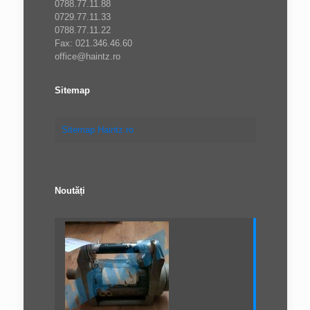
0788.77.11.88
0729.77.11.33
0788.77.11.22
Fax: 021.346.46.60
office@haintz.ro
Sitemap
Sitemap Haintz.ro
Noutăți