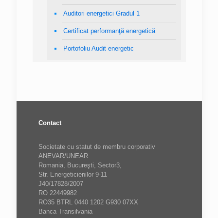
Auditori energetici Gradul 1
Certificat performanţă energetică
Portofoliu Audit energetic
Contact
Societate cu statut de membru corporativ
ANEVAR/UNEAR
Romania, Bucureşti, Sector3,
Str. Energeticienilor 9-11
J40/17828/2007
RO 22449982
RO35 BTRL 0440 1202 G930 07XX
Banca Transilvania