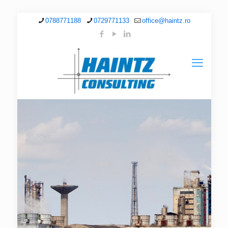
0788771188
0729771133
office@haintz.ro