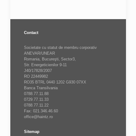
Contact
Societate cu statut de membru corporativ
ANEVAR/UNEAR
Romania, Bucureşti, Sector3,
Str. Energeticienilor 9-11
J40/17828/2007
RO 22449982
RO35 BTRL 0440 1202 G930 07XX
Banca Transilvania
0788.77.11.88
0729.77.11.33
0788.77.11.22
Fax: 021.346.46.60
office@haintz.ro
Sitemap