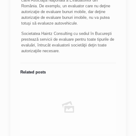
către Asociaţia Naţională a Evaluatorilor din
România. De exemplu, un evaluator care nu deţine
autorizaţie de evaluare bunuri mobile, dar deţine
autorizaţie de evaluare bunuri imobile, nu va putea
totuşi să evalueze autovehicule.
Societatea Haintz Consulting cu sediul în Bucureşti
prestează servicii de evaluare pentru toate tipurile de
evaluări, întrucât evaluatorii societăţii deţin toate
autorizaţiile necesare.
Related posts