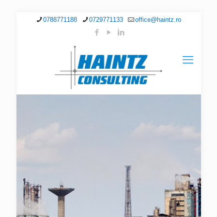
0788771188
0729771133
office@haintz.ro