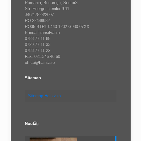
Romania, Bucureşti, Sector3,
Str. Energeticienilor 9-11
J40/17828/2007
RO 22449982
RO35 BTRL 0440 1202 G930 07XX
Banca Transilvania
0788.77.11.88
0729.77.11.33
0788.77.11.22
Fax: 021.346.46.60
office@haintz.ro
Sitemap
Sitemap Haintz.ro
Noutăți