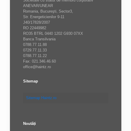
Societate cu statut de membru corporativ
ANEVAR/UNEAR
Romania, Bucureşti, Sector3,
Str. Energeticienilor 9-11
J40/17828/2007
RO 22449982
RO35 BTRL 0440 1202 G930 07XX
Banca Transilvania
0788.77.11.88
0729.77.11.33
0788.77.11.22
Fax: 021.346.46.60
office@haintz.ro
Sitemap
Sitemap Haintz.ro
Noutăți