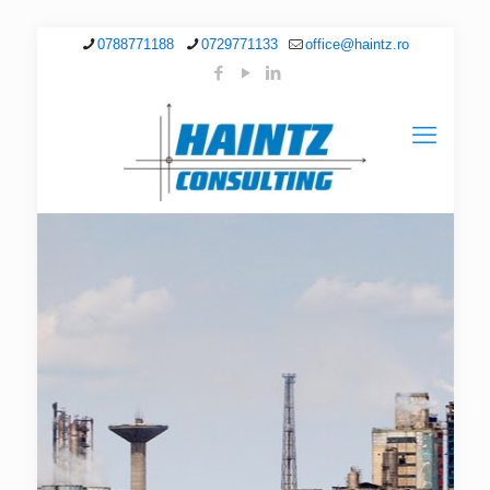
0788771188
0729771133
office@haintz.ro