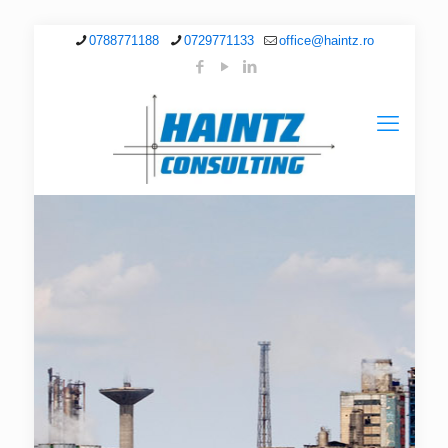
0788771188
0729771133
office@haintz.ro