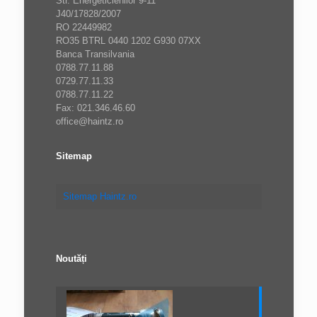
Str. Energeticienilor 9-11
J40/17828/2007
RO 22449982
RO35 BTRL 0440 1202 G930 07XX
Banca Transilvania
0788.77.11.88
0729.77.11.33
0788.77.11.22
Fax: 021.346.46.60
office@haintz.ro
Sitemap
Sitemap Haintz.ro
Noutăți