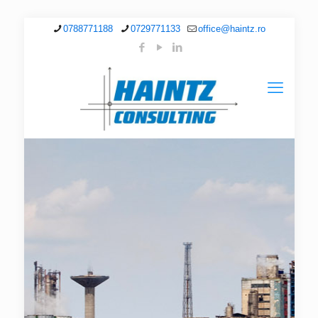
0788771188
0729771133
office@haintz.ro