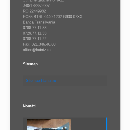
Str. Energeticienilor 9-11
J40/17828/2007
RO 22449982
RO35 BTRL 0440 1202 G930 07XX
Banca Transilvania
0788.77.11.88
0729.77.11.33
0788.77.11.22
Fax: 021.346.46.60
office@haintz.ro
Sitemap
Sitemap Haintz.ro
Noutăți