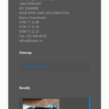
J40/17828/2007
RO 22449982
RO35 BTRL 0440 1202 G930 07XX
Banca Transilvania
0788.77.11.88
0729.77.11.33
0788.77.11.22
Fax: 021.346.46.60
office@haintz.ro
Sitemap
Sitemap Haintz.ro
Noutăți