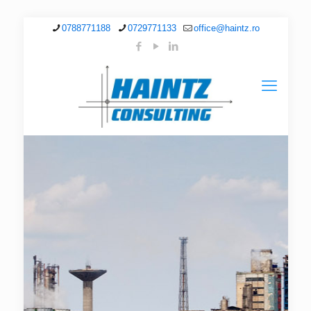
0788771188
0729771133
office@haintz.ro