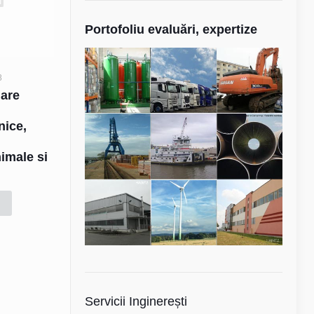
Portofoliu evaluări, expertize
8
uare
e
hnice,
nimale si
d
Servicii Inginerești