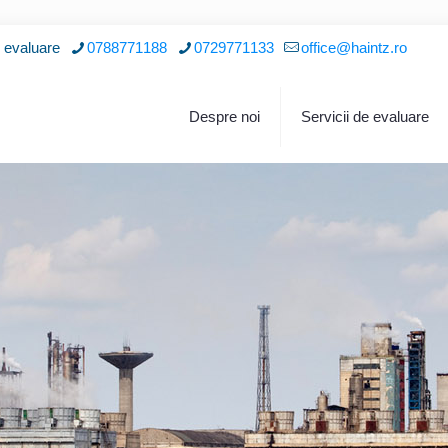
i evaluare
0788771188
0729771133
office@haintz.ro
Despre noi
Servicii de evaluare