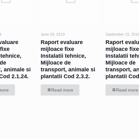
9
June 28, 2019
September 15, 201
valuare
Raport evaluare
Raport eval
fixe
mijloace fixe
mijloace fix
 tehnice,
Instalatii tehnice,
Instalatii te
 de
Mijloace de
Mijloace de
, animale si
transport, animale si
transport, a
 Cod 2.1.24.
plantatii Cod 2.3.2.
plantatii Co
more
Read more
Read more