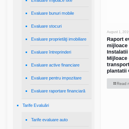
Evaluare mijloace fixe
Evaluare bunuri mobile
Evaluare stocuri
August 1, 201
Raport e
Evaluare proprietăţi imobiliare
mijloace 
Instalatii
Evaluare întreprinderi
Mijloace
transport
Evaluare active financiare
plantatii
Evaluare pentru impozitare
Read 
Evaluare raportare financiară
Tarife Evaluări
Tarife evaluare auto