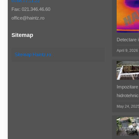
0788.77.11.22
Fax: 021.346.46.60
office@haintz.ro
Sitemap
Detectare in
April 9, 2026
Sitemap Haintz.ro
Impozitare 
hidrotehnic
May 24, 202