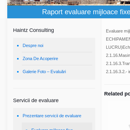
Raport evaluare mijloace fixe 
Haintz Consulting
Evaluare mijl
ECHIPAMEN
Despre noi
LUCRU)Echipa
2.1.16.Masini
Zona De Acoperire
2.1.16.3.Tra
Galerie Foto – Evaluări
2.1.16.3.2.- i
Related p
Servicii de evaluare
Prezentare servicii de evaluare