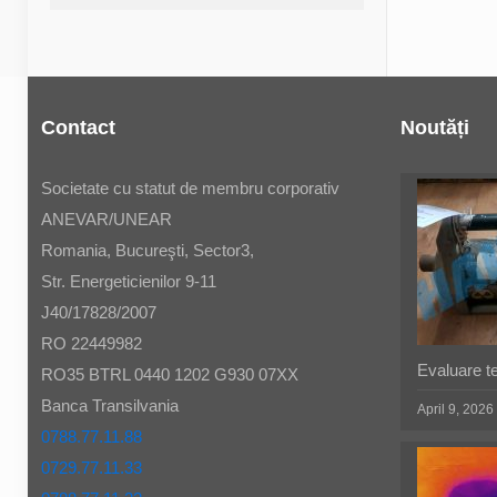
Contact
Noutăți
Societate cu statut de membru corporativ
ANEVAR/UNEAR
Romania, Bucureşti, Sector3,
Str. Energeticienilor 9-11
J40/17828/2007
RO 22449982
Evaluare t
RO35 BTRL 0440 1202 G930 07XX
Banca Transilvania
April 9, 2026
0788.77.11.88
0729.77.11.33