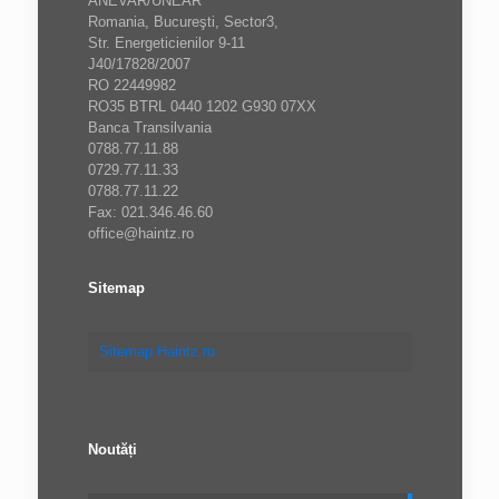
ANEVAR/UNEAR
Romania, Bucureşti, Sector3,
Str. Energeticienilor 9-11
J40/17828/2007
RO 22449982
RO35 BTRL 0440 1202 G930 07XX
Banca Transilvania
0788.77.11.88
0729.77.11.33
0788.77.11.22
Fax: 021.346.46.60
office@haintz.ro
Sitemap
Sitemap Haintz.ro
Noutăți