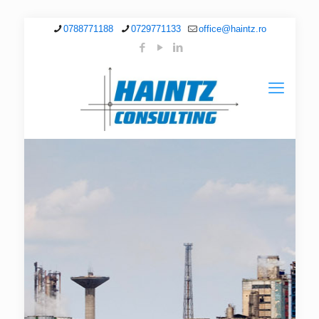
0788771188
0729771133
office@haintz.ro