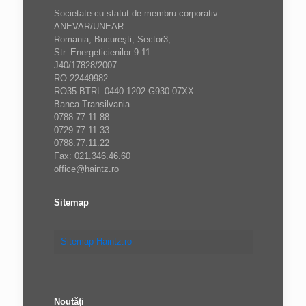
Societate cu statut de membru corporativ
ANEVAR/UNEAR
Romania, Bucureşti, Sector3,
Str. Energeticienilor 9-11
J40/17828/2007
RO 22449982
RO35 BTRL 0440 1202 G930 07XX
Banca Transilvania
0788.77.11.88
0729.77.11.33
0788.77.11.22
Fax: 021.346.46.60
office@haintz.ro
Sitemap
Sitemap Haintz.ro
Noutăți