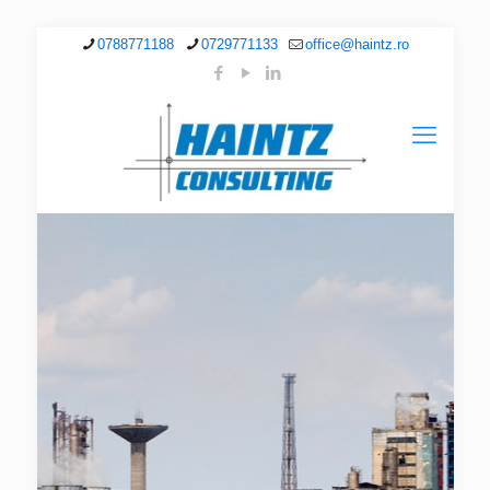
0788771188
0729771133
office@haintz.ro