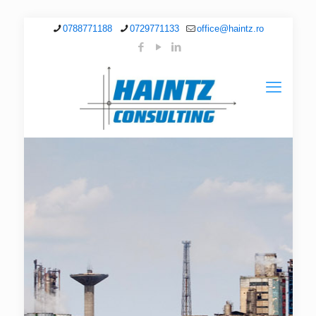
0788771188
0729771133
office@haintz.ro