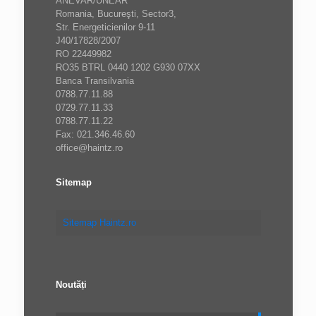
ANEVAR/UNEAR
Romania, Bucureşti, Sector3,
Str. Energeticienilor 9-11
J40/17828/2007
RO 22449982
RO35 BTRL 0440 1202 G930 07XX
Banca Transilvania
0788.77.11.88
0729.77.11.33
0788.77.11.22
Fax: 021.346.46.60
office@haintz.ro
Sitemap
Sitemap Haintz.ro
Noutăți