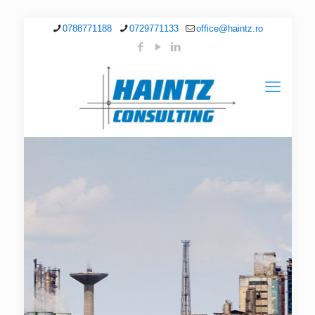
0788771188
0729771133
office@haintz.ro