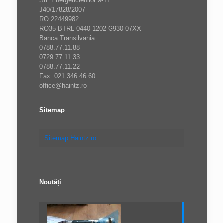
Str. Energeticienilor 9-11
J40/17828/2007
RO 22449982
RO35 BTRL 0440 1202 G930 07XX
Banca Transilvania
0788.77.11.88
0729.77.11.33
0788.77.11.22
Fax: 021.346.46.60
office@haintz.ro
Sitemap
Sitemap Haintz.ro
Noutăți