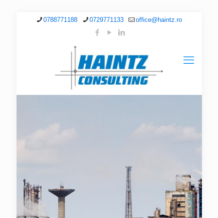
0788771188
0729771133
office@haintz.ro