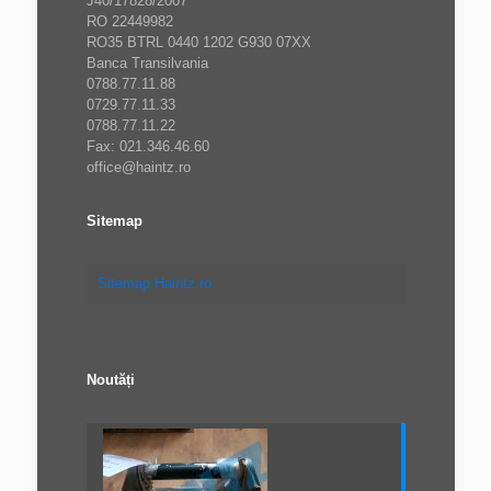
J40/17828/2007
RO 22449982
RO35 BTRL 0440 1202 G930 07XX
Banca Transilvania
0788.77.11.88
0729.77.11.33
0788.77.11.22
Fax: 021.346.46.60
office@haintz.ro
Sitemap
Sitemap Haintz.ro
Noutăți