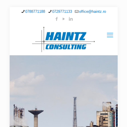
0788771188
0729771133
office@haintz.ro