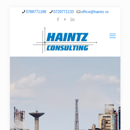
0788771188
0729771133
office@haintz.ro