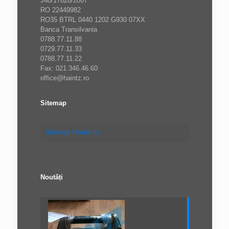
J40/17828/2007
RO 22449982
RO35 BTRL 0440 1202 G930 07XX
Banca Transilvania
0788.77.11.88
0729.77.11.33
0788.77.11.22
Fax: 021.346.46.60
office@haintz.ro
Sitemap
Sitemap Haintz.ro
Noutăți