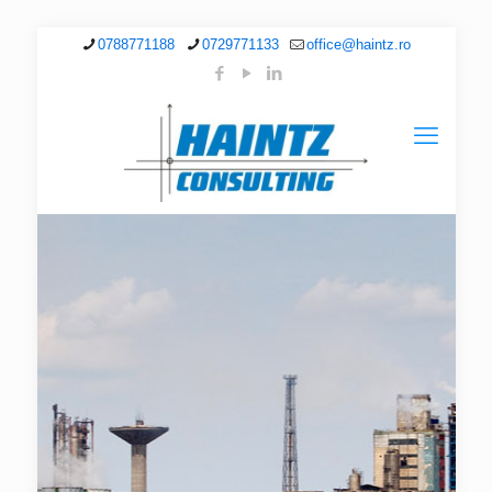
0788771188
0729771133
office@haintz.ro