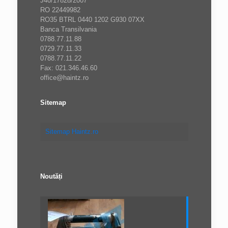
J40/17828/2007
RO 22449982
RO35 BTRL 0440 1202 G930 07XX
Banca Transilvania
0788.77.11.88
0729.77.11.33
0788.77.11.22
Fax: 021.346.46.60
office@haintz.ro
Sitemap
Sitemap Haintz.ro
Noutăți