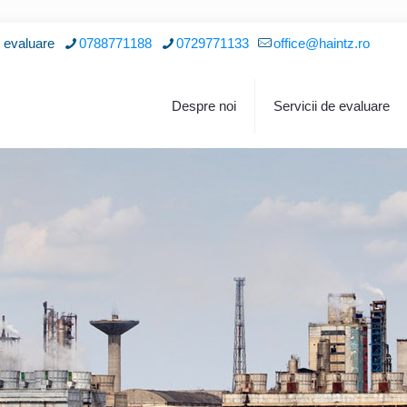
i evaluare
0788771188
0729771133
office@haintz.ro
Despre noi
Servicii de evaluare