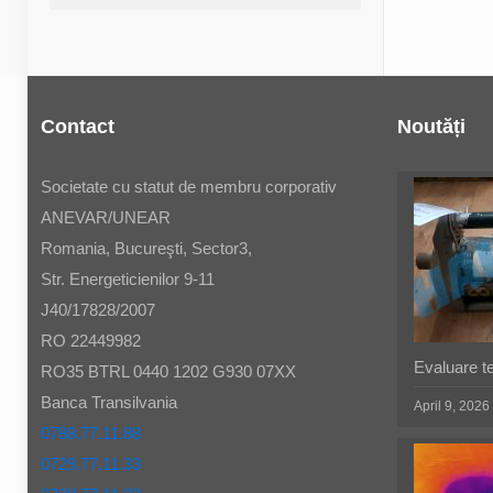
Contact
Noutăți
Societate cu statut de membru corporativ
ANEVAR/UNEAR
Romania, Bucureşti, Sector3,
Str. Energeticienilor 9-11
J40/17828/2007
RO 22449982
Evaluare t
RO35 BTRL 0440 1202 G930 07XX
Banca Transilvania
April 9, 2026
0788.77.11.88
0729.77.11.33