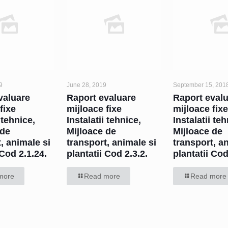
9
June 28, 2019
September 15, 201
valuare
Raport evaluare
Raport eval
fixe
mijloace fixe
mijloace fix
 tehnice,
Instalatii tehnice,
Instalatii te
 de
Mijloace de
Mijloace de
, animale si
transport, animale si
transport, a
 Cod 2.1.24.
plantatii Cod 2.3.2.
plantatii Co
more
Read more
Read more