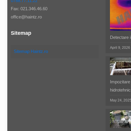
0788.77.11.22
Fax: 021.346.46.60
office@haintz.ro
Sitemap
Detectare in
April 9, 2026
Sitemap Haintz.ro
Impozitare 
hidrotehnic
May 24, 202