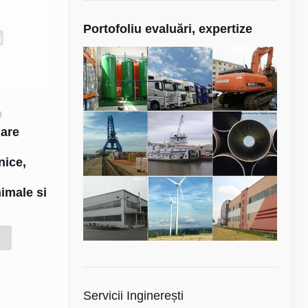
Portofoliu evaluări, expertize
8
uare
e
hnice,
nimale si
d
Servicii Inginerești