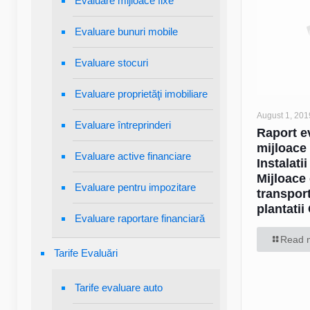
Evaluare mijloace fixe
Evaluare bunuri mobile
Evaluare stocuri
Evaluare proprietăţi imobiliare
August 1, 201
Evaluare întreprinderi
Raport e
mijloace 
Evaluare active financiare
Instalatii
Mijloace
Evaluare pentru impozitare
transport
plantatii
Evaluare raportare financiară
Read 
Tarife Evaluări
Tarife evaluare auto